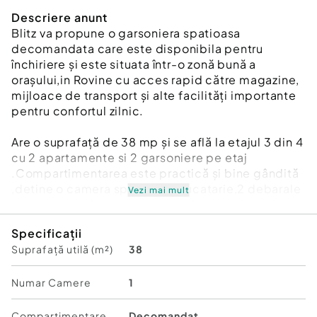
Descriere anunt
Blitz va propune o garsoniera spatioasa
decomandata care este disponibila pentru
închiriere și este situata într-o zonă bună a
orașului,in Rovine cu acces rapid către magazine,
mijloace de transport și alte facilități importante
pentru confortul zilnic.
Are o suprafață de 38 mp și se află la etajul 3 din 4
cu 2 apartamente si 2 garsoniere pe etaj
.Compartimentarea este practică și bine gândită
,detine o camera spatioasa ,bucatarie,2 debarale
Vezi mai mult
pentru depozitare , un hol si un balcon deschis
spatios. Garsoniera este bine întreținuta și oferă
Specificații
un ambient plăcut, potrivit pentru cineva care își
Suprafață utilă (m²)
38
dorește un spațiu curat și primitor, gata de
mutare. Este ideal pentru un cuplu sau o persoană
care caută confort și acces facil către toate
Numar Camere
1
punctele de interes din oraș.
Compartimentare
Decomandat