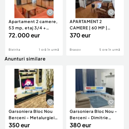
Apartament 2 camere,
APARTAMENT 2
53 mp, etaj 3/4 +
CAMERE | 60 MP |
parcare acoperită |
72.000 eur
GENERAL MOCIULSCHI
370 eur
| BALCON DE
Bistrita
1 oră în urmă
Brasov
5 ore în urmă
Anunturi similare
Garsoniera Bloc Nou
Garsoniera Bloc Nou -
Berceni - Metalurgiei
Berceni - Dimitrie
Park - Postalionul
350 eur
Leonida
380 eur