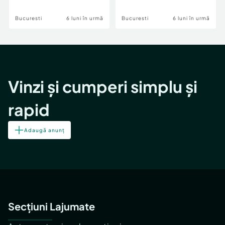
Bucuresti
6 luni în urmă
Bucuresti
6 luni în urmă
Vinzi și cumperi simplu și
rapid
Adaugă anunț
Secțiuni Lajumate