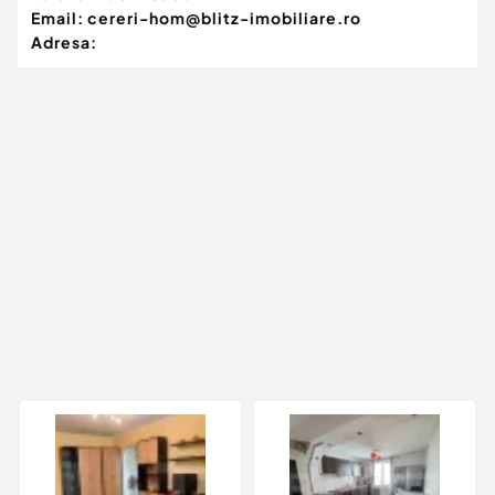
Email:
cereri-hom@blitz-imobiliare.ro
Adresa: