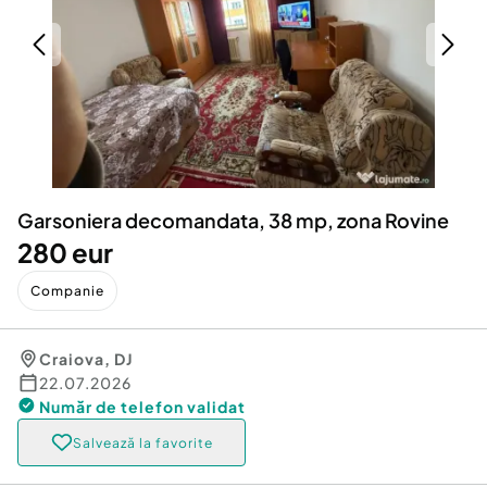
Locuri de munca
Utilaje agricole si industriale
Servicii
Piese auto si accesorii
Animale de companie
Dacia Duster
Afaceri și echipamente profesionale
Inchiriere Bunuri si Vehicule
Garsoniera decomandata, 38 mp, zona Rovine
280 eur
Companie
Craiova
,
DJ
22.07.2026
Număr de telefon
validat
Salvează la favorite