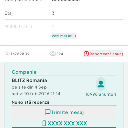
Pentru mai multe detalii va asteptam la vizionare.
Cod ofertă / ID BLITZ: P168049
Etaj
3
Id intern: P168049
Mobilat/Utilat
1
Confort:
3
Tip imobil:
Bloc de apartamente
Vezi mai mult
Număr niveluri imobil
4
Număr Băi:
1
Stare
Bună
ID:
16782809
294
Raportează anunț
Comfort
3
Companie
BLITZ Romania
pe site din
4 Sep
activ:
10 feb 2026 21:14
18998
anunțuri
Nu există recenzii
Trimite mesaj
XXXX XXX XXX