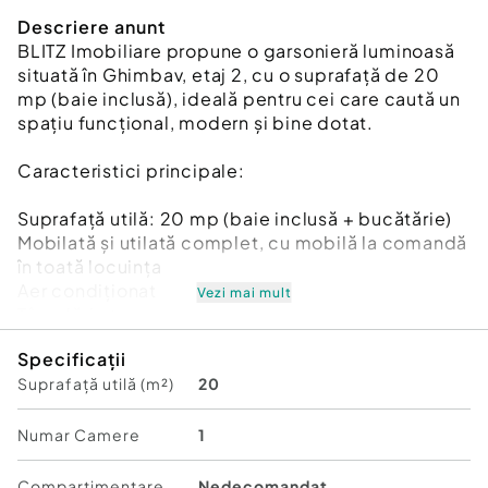
Descriere anunt
BLITZ Imobiliare propune o garsonieră luminoasă
situată în Ghimbav, etaj 2, cu o suprafață de 20
mp (baie inclusă), ideală pentru cei care caută un
spațiu funcțional, modern și bine dotat.
Caracteristici principale:
Suprafață utilă: 20 mp (baie inclusă + bucătărie)
Mobilată și utilată complet, cu mobilă la comandă
în toată locuința
Aer condiționat
Vezi mai mult
Tâmplărie termopan
Ușă metalică de intrare
Specificații
Boxă înscrisă în CF
Suprafață utilă (m²)
20
Etaj 2, imobil luminos
Cod ofertă / ID BLITZ: P174788
Id intern: P174788
Numar Camere
1
Confort:
1
Compartimentare
Nedecomandat