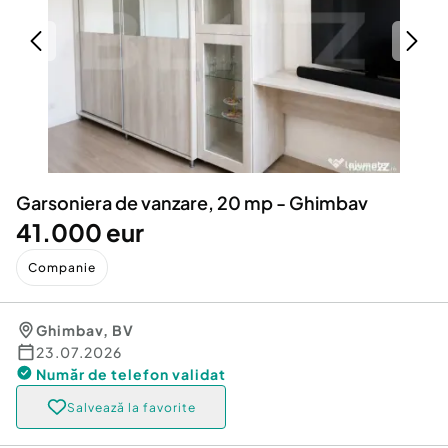
Locuri de munca
Utilaje agricole si industriale
Servicii
Piese auto si accesorii
Animale de companie
Dacia Duster
Afaceri și echipamente profesionale
Inchiriere Bunuri si Vehicule
Garsoniera de vanzare, 20 mp - Ghimbav
41.000 eur
Companie
Ghimbav
,
BV
23.07.2026
Număr de telefon
validat
Salvează la favorite