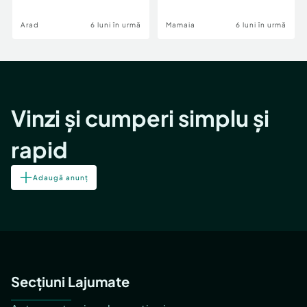
Image
Arad
6 luni în urmă
Mamaia
6 luni în urmă
Vinzi și cumperi simplu și
rapid
Adaugă anunț
Secțiuni Lajumate