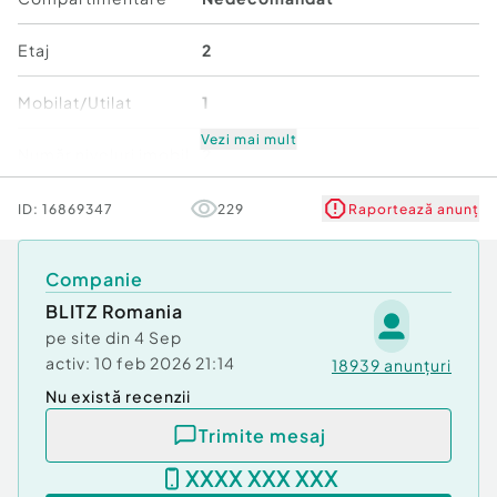
Tip imobil:
Bloc de apartamente
Număr Băi:
1
Etaj
2
Nr. locuri parcare:
1
Mobilat/Utilat
1
Vezi mai mult
Număr niveluri imobil
2
Stare
Bună
ID:
16869347
229
Raportează anunț
Comfort
1
Companie
BLITZ Romania
pe site din
4 Sep
activ:
10 feb 2026 21:14
18939
anunțuri
Nu există recenzii
Trimite mesaj
XXXX XXX XXX