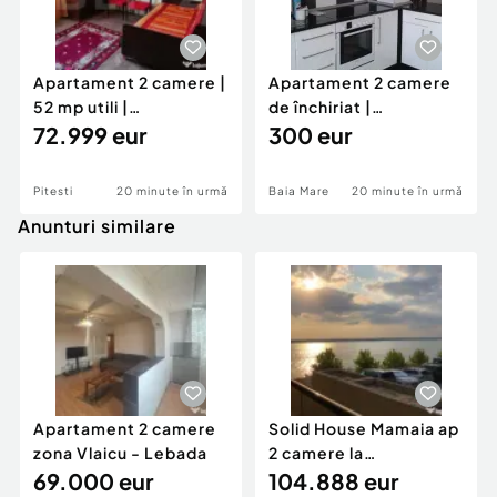
Apartament 2 camere |
Apartament 2 camere
52 mp utili |
de închiriat |
Decomandat | Etaj 3/4
72.999 eur
Ultracentral | Complet
300 eur
|
Pitesti
20 minute în urmă
Baia Mare
20 minute în urmă
Anunturi similare
Apartament 2 camere
Solid House Mamaia ap
zona Vlaicu - Lebada
2 camere la
69.000 eur
cheie,langa Mega
104.888 eur