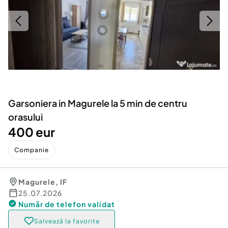
Locuri de munca
Utilaje agricole si industriale
Servicii
Piese auto si accesorii
Animale de companie
Dacia Duster
Afaceri și echipamente profesionale
Inchiriere Bunuri si Vehicule
Garsoniera in Magurele la 5 min de centru
orasului
400 eur
Companie
Magurele
,
IF
25.07.2026
Număr de telefon
validat
Salvează la favorite