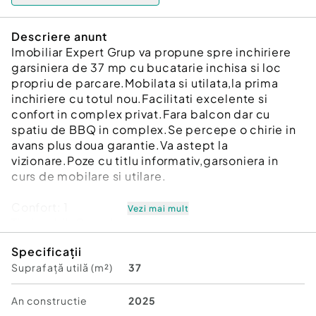
Descriere anunt
Imobiliar Expert Grup va propune spre inchiriere
garsiniera de 37 mp cu bucatarie inchisa si loc
propriu de parcare.Mobilata si utilata,la prima
inchiriere cu totul nou.Facilitati excelente si
confort in complex privat.Fara balcon dar cu
spatiu de BBQ in complex.Se percepe o chirie in
avans plus doua garantie.Va astept la
vizionare.Poze cu titlu informativ,garsoniera in
curs de mobilare si utilare.
Confort:
1
Vezi mai mult
Tip imobil:
Bloc de apartamente
Număr Băi:
1
Specificații
Posibilitate parcare: Da
Suprafață utilă (m²)
37
Nr. locuri parcare:
1
An constructie
2025