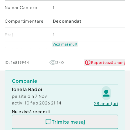
Numar Camere
1
Compartimentare
Decomandat
Etaj
1
Vezi mai mult
Număr niveluri imobil
2
Stare
Bună
ID:
16819944
240
Raportează anunț
Comfort
1
Companie
Ionela Radoi
pe site din
7 Nov
activ:
10 feb 2026 21:14
28
anunțuri
Nu există recenzii
Trimite mesaj