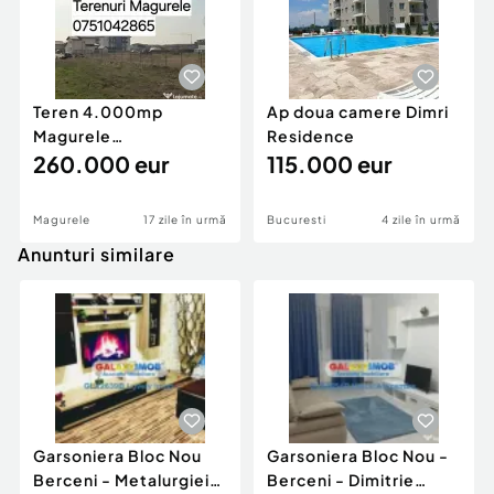
Teren 4.000mp
Ap doua camere Dimri
Magurele
Residence
semicentral,deschidere
260.000 eur
115.000 eur
50m ideal case
Magurele
17 zile în urmă
Bucuresti
4 zile în urmă
Anunturi similare
Garsoniera Bloc Nou
Garsoniera Bloc Nou -
Berceni - Metalurgiei
Berceni - Dimitrie