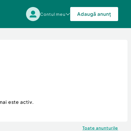
Adaugă anunț
Contul meu
ai este activ.
Toate anunturile