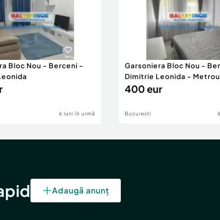
ra Bloc Nou - Berceni -
Garsoniera Bloc Nou - Ber
 Leonida
Dimitrie Leonida - Metrou
r
400 eur
6 luni în urmă
Bucuresti
rapid
Adaugă anunț