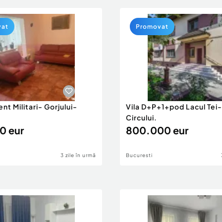
vat
Promovat
t Militari- Gorjului-
Vila D+P+1+pod Lacul Tei-
Circului.
0 eur
800.000 eur
3 zile în urmă
Bucuresti