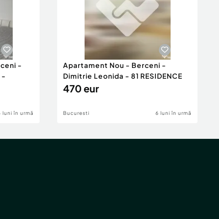
ceni -
Apartament Nou - Berceni -
 -
Dimitrie Leonida - 81 RESIDENCE
470 eur
6 luni în urmă
Bucuresti
6 luni în urmă