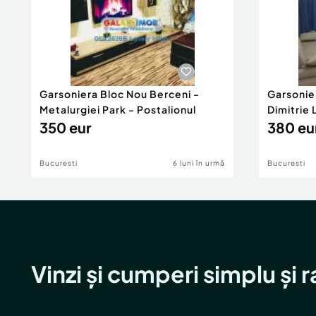
Garsoniera Bloc Nou Berceni -
Garsonie
Metalurgiei Park - Postalionul
Dimitrie
350 eur
380 eu
Bucuresti
6 luni în urmă
Bucuresti
Vinzi și cumperi simplu și 