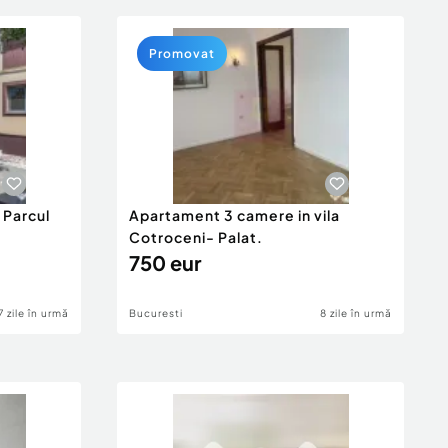
Promovat
 Parcul
Apartament 3 camere in vila
Cotroceni- Palat.
750 eur
7 zile în urmă
Bucuresti
8 zile în urmă