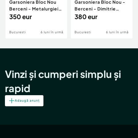
Garsoniera Bloc Nou
Garsoniera Bloc Nou -
Berceni - Metalurgiei
Berceni - Dimitrie
Park - Postalionul
350 eur
Leonida
380 eur
Bucuresti
6 luni în urmă
Bucuresti
6 luni în urmă
Vinzi și cumperi simplu și
rapid
Adaugă anunț