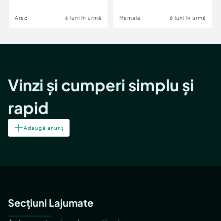
Image
Arad
6 luni în urmă
Mamaia
6 luni în urmă
Vinzi și cumperi simplu și
rapid
Adaugă anunț
Secțiuni Lajumate