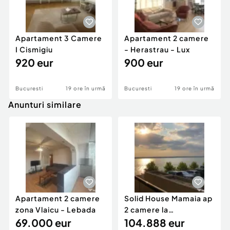
Apartament 3 Camere
Apartament 2 camere
I Cismigiu
- Herastrau - Lux
920 eur
900 eur
Bucuresti
19 ore în urmă
Bucuresti
19 ore în urmă
Anunturi similare
Apartament 2 camere
Solid House Mamaia ap
zona Vlaicu - Lebada
2 camere la
69.000 eur
cheie,langa Mega
104.888 eur