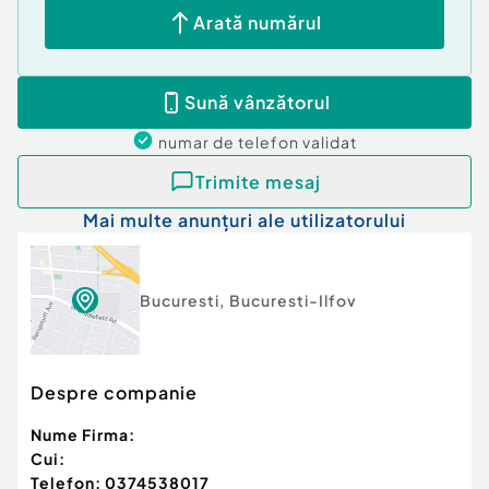
Posibilitate parcare: Da
Arată numărul
Sună vânzătorul
numar de telefon
validat
Trimite mesaj
Mai multe anunțuri ale utilizatorului
Bucuresti
,
Bucuresti-Ilfov
Despre companie
Nume Firma:
Cui:
Telefon:
0374538017