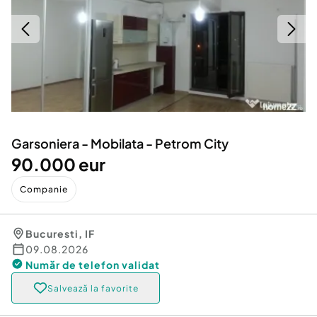
Locuri de munca
Utilaje agricole si industriale
Servicii
Piese auto si accesorii
Animale de companie
Dacia Duster
Afaceri și echipamente profesionale
Inchiriere Bunuri si Vehicule
Garsoniera - Mobilata - Petrom City
90.000 eur
Companie
Bucuresti
,
IF
09.08.2026
Număr de telefon
validat
Salvează la favorite