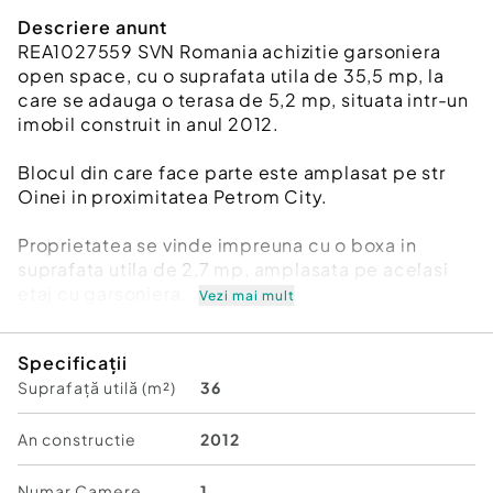
Descriere anunt
REA1027559 SVN Romania achizitie garsoniera
open space, cu o suprafata utila de 35,5 mp, la
care se adauga o terasa de 5,2 mp, situata intr-un
imobil construit in anul 2012.
Blocul din care face parte este amplasat pe str
Oinei in proximitatea Petrom City.
Proprietatea se vinde impreuna cu o boxa in
suprafata utila de 2,7 mp, amplasata pe acelasi
etaj cu garsoniera.
Vezi mai mult
Imobilul este realizat pe structura de beton armat,
Specificații
cu compartimentari din caramida si tamplarie
Suprafață utilă (m²)
36
PVC. Baia beneficiaza de ventilatie naturala, fiind
prevazuta cu geam. Blocul este de tip boutique,
cu un regim de inaltime P+3, avand un numar
An constructie
2012
redus de apartamente, respectiv 14, si ofera un
mediu placut, cu vecini civilizati.
Numar Camere
1