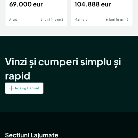
69.000 eur
cheie,langa Mega
104.888 eur
Image
Arad
6 luni în urmă
Mamaia
6 luni în urmă
Vinzi și cumperi simplu și
rapid
Adaugă anunț
Secțiuni Lajumate