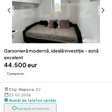
Locuri de munca
Utilaje agricole si industriale
Servicii
Piese auto si accesorii
Animale de companie
Dacia Duster
Afaceri și echipamente profesionale
Inchiriere Bunuri si Vehicule
Garsonieră modernă, ideală investiție – zonă
excelent
44.500 eur
Companie
Cluj-Napoca
,
CJ
23.02.2026
Număr de telefon
validat
Salvează la favorite