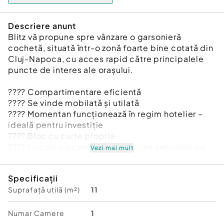
Descriere anunt
Blitz vă propune spre vânzare o garsonieră
cochetă, situată într-o zonă foarte bine cotată din
Cluj-Napoca, cu acces rapid către principalele
puncte de interes ale orașului.
???? Compartimentare eficientă
???? Se vinde mobilată și utilată
???? Momentan funcționează în regim hotelier –
ideală pentru investiție
???? Bloc cu curte proprie
???? Loc de parcare în curte, acces securizat pe
Vezi mai mult
bază de interfon
Specificații
???? Localizare excelentă:
Suprafață utilă (m²)
11
– La câteva minute de Auchan
– Stații de transport în comun în imediata
apropiere, cu legături rapide spre centru
Numar Camere
1
– Acces facil către școli și unități de învățământ