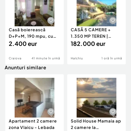
Casă boierească
CASĂ 5 CAMERE +
D+P+M, 190 mpu, cu
1.350 MP TEREN |
destinație medicală
2.400 eur
HALCHIU, BRASOV |
182.000 eur
145 MP U
Craiova
41 minute în urmă
Halchiu
1 oră în urmă
Anunturi similare
Apartament 2 camere
Solid House Mamaia ap
zona Vlaicu - Lebada
2 camere la