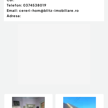
Telefon:
0374538019
Email:
cereri-hom@blitz-imobiliare.ro
Adresa: