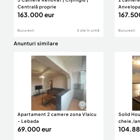
Centrală proprie
Anvelopa
163.000 eur
167.50
Bucuresti
5 zile în urmă
Bucuresti
Anunturi similare
Apartament 2 camere zona Vlaicu
Solid Ho
- Lebada
cheie,la
69.000 eur
104.88