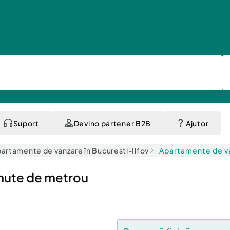
Suport
Devino partener B2B
Ajutor
artamente de vanzare în Bucuresti-Ilfov
Apartamente de va
inute de metrou