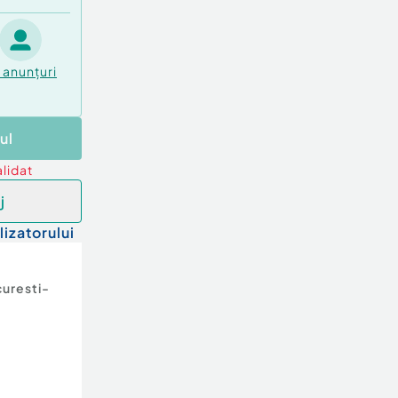
anunțuri
ul
lidat
j
lizatorului
uresti-