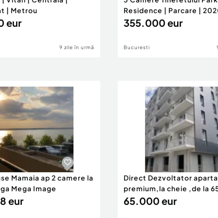
t | Metrou
Residence | Parcare | 20
0 eur
355.000 eur
9 zile în urmă
Bucuresti
use Mamaia ap 2 camere la
Direct Dezvoltator apar
nga Mega Image
premium,la cheie ,de la 
8 eur
eur
65.000 eur