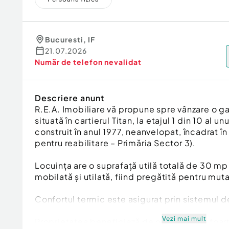
Bucuresti
,
IF
21.07.2026
Număr de telefon
nevalidat
Descriere anunt
R.E.A. Imobiliare vă propune spre vânzare o g
situată în cartierul Titan, la etajul 1 din 10 al 
construit în anul 1977, neanvelopat, încadrat în 
pentru reabilitare – Primăria Sector 3).
Locuința are o suprafață utilă totală de 30 mp
mobilată și utilată, fiind pregătită pentru mut
Confortul termic este asigurat prin sistemul 
Vezi mai mult
Proprietatea beneficiază de o amplasare foart