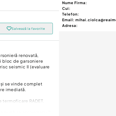
Nume Firma:
Cui:
Telefon:
Email:
mihai.ciolca@reaimo
Adresa:
Salvează la favorite
arsonieră renovată,
unui bloc de garsoniere
risc seismic II (evaluare
 și se vinde complet
are imediată.
de termoficare RADET.
e bună, la aproximativ 7