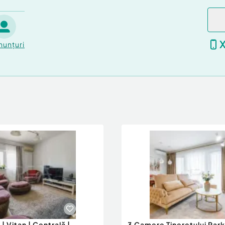
nunțuri
| Vitan | Centrală |
3 Camere Tineretului Park