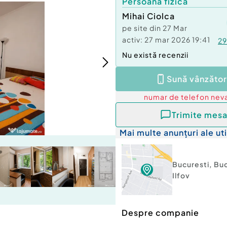
Persoană fizică
Mihai Ciolca
pe site din
27 Mar
activ:
27 mar 2026 19:41
29
Nu există recenzii
Sună vânzător
numar de telefon
neva
Trimite mesa
Mai multe anunțuri ale uti
Bucuresti
,
Buc
Ilfov
Despre companie