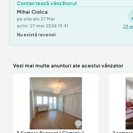
Contactează vânzătorul
Mihai Ciolca
pe site din
27 Mar
activ:
27 mar 2026 19:41
29
a
Nu există recenzii
Vezi mai multe anunturi ale acestui vânzator
3 Camere Renovat | Cișmigiu |
2 camere 