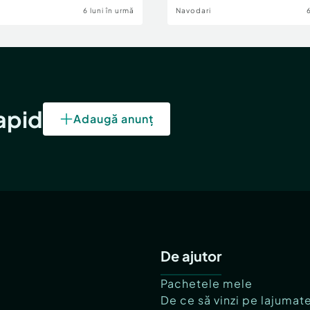
6 luni în urmă
Navodari
rapid
Adaugă anunț
De ajutor
Pachetele mele
De ce să vinzi pe lajumat