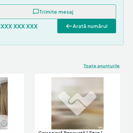
Trimite mesaj
XXXX XXX XXX
Arată numărul
Toate anunturile
Garsonieră Renovată | Titan |