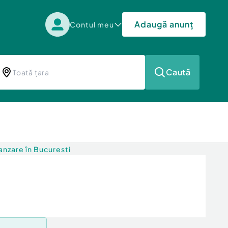
Adaugă anunț
Contul meu
Caută
nzare în Bucuresti