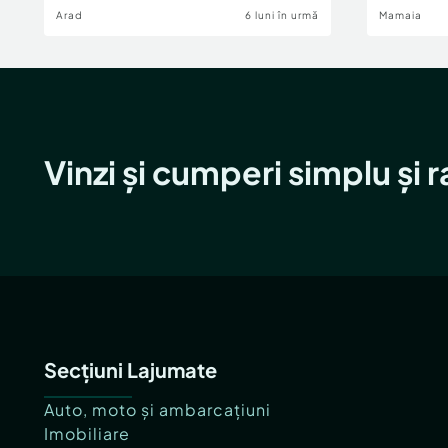
Arad
6 luni în urmă
Mamaia
Vinzi și cumperi simplu și 
Secțiuni Lajumate
Auto, moto și ambarcațiuni
Imobiliare