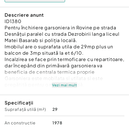
Descriere anunt
ID1380
Pentru închiriere garsoniera in Rovine pe strada
Desnățui paralel cu strada Dezrobirii langa liceul
Matei Basarab si poliția locală.
Imobilul are o suprafata utila de 29mp plus un
balcon de 3mp situată la et 6/10.
Incalzirea se face prin termoficare cu repartitoare,
dar începând din primăvară garsoniera va
beneficia de centrala termica proprie
Garsoniera este mobilata si utilata si este
pregătită pentru o mutare rapidă.
Vezi mai mult
In momentul de fata garsoniera este într‐un
proces de renovare care mai dureaza cateva zile,
Specificații
apoi vom reface pozele din anunt.
Suprafață utilă (m²)
29
Se dorește închirierea pe minim un an de zile.
Confort:
1
An constructie
1978
Tip imobil:
Bloc de apartamente