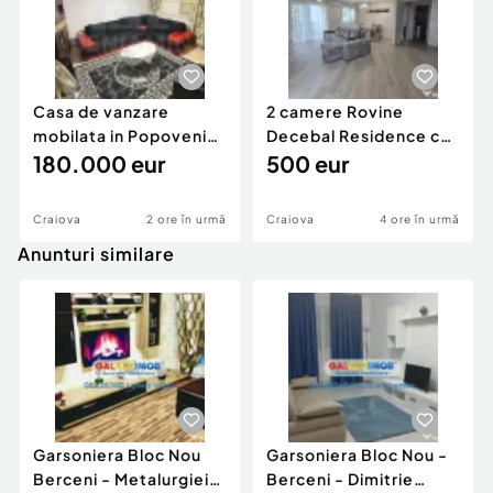
Casa de vanzare
2 camere Rovine
mobilata in Popoveni
Decebal Residence cu
an2017 332mp teren
180.000 eur
Centrala-AC-Loc de
500 eur
p...
Craiova
2 ore în urmă
Craiova
4 ore în urmă
Anunturi similare
Garsoniera Bloc Nou
Garsoniera Bloc Nou -
Berceni - Metalurgiei
Berceni - Dimitrie