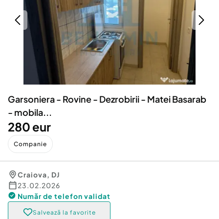
Locuri de munca
Utilaje agricole si industriale
Servicii
Piese auto si accesorii
Animale de companie
Dacia Duster
Afaceri și echipamente profesionale
Inchiriere Bunuri si Vehicule
Garsoniera - Rovine - Dezrobirii - Matei Basarab
- mobila...
280 eur
Companie
Craiova
,
DJ
23.02.2026
Număr de telefon
validat
Salvează la favorite