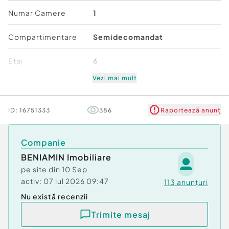
Număr Băi:
1
Numar Camere
1
Posibilitate parcare: Nu
Compartimentare
Semidecomandat
Etaj
6
Vezi mai mult
Număr niveluri imobil
10
ID:
16751333
386
Raportează anunț
Companie
BENIAMIN Imobiliare
pe site din
10 Sep
activ:
07 iul 2026 09:47
113
anunțuri
Nu există recenzii
Trimite mesaj