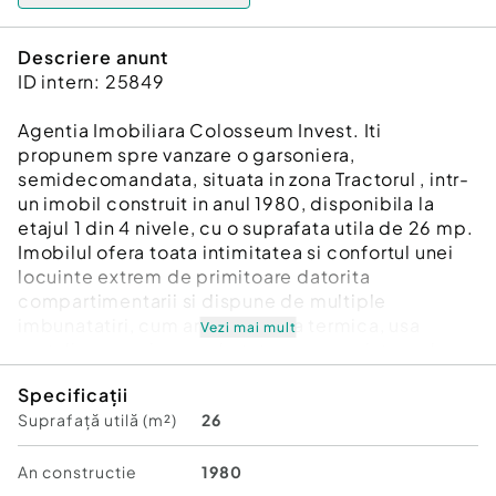
Descriere anunt
ID intern: 25849
Agentia Imobiliara Colosseum Invest. Iti
propunem spre vanzare o garsoniera,
semidecomandata, situata in zona Tractorul , intr-
un imobil construit in anul 1980, disponibila la
etajul 1 din 4 nivele, cu o suprafata utila de 26 mp.
Imobilul ofera toata intimitatea si confortul unei
locuinte extrem de primitoare datorita
compartimentarii si dispune de multiple
imbunatatiri, cum ar fi: centrala termica, usa
Vezi mai mult
metalica, gresie, parchet, termopane integral.
Proprietatea se vinde mobilata si utilata si
Specificații
dispune, de asemenea, de un loc de parcare.
Suprafață utilă (m²)
26
Imobilul este pozitionat intr-o zona linistita, cu
multiple facilitati precum: numeroase centre
comerciale, farmacii, mijloace de transport in
An constructie
1980
comun, institutii de invatamant. Se accepta plata