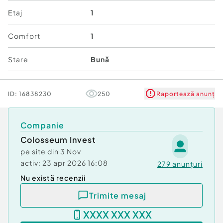
prin credit.
Etaj
1
BROKER-ul nostru de credite vă poate ajuta să
Comfort
1
accesați orice tip de finanțare pentru achiziția
acestei locuințe, colaborând cu majoritatea
Stare
Bună
instituțiilor bancare din România, FĂRĂ
comisioane sau costuri suplimentare.
ID:
16838230
250
Raportează anunț
Te așteptăm cu drag la vizionare! Site:
www.colosseuminvest.ro
Companie
Confort:
1
Colosseum Invest
Tip imobil:
Bloc de apartamente
pe site din
3 Nov
activ:
23 apr 2026 16:08
279
anunțuri
Nu există recenzii
Trimite mesaj
XXXX XXX XXX