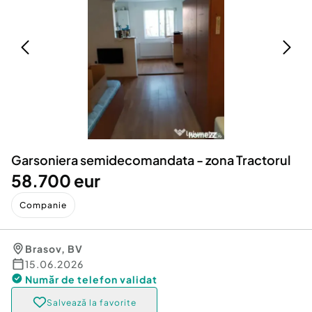
Locuri de munca
Utilaje agricole si industriale
Servicii
Piese auto si accesorii
Animale de companie
Dacia Duster
Afaceri și echipamente profesionale
Inchiriere Bunuri si Vehicule
Garsoniera semidecomandata - zona Tractorul
58.700 eur
Companie
Brasov
,
BV
15.06.2026
Număr de telefon
validat
Salvează la favorite