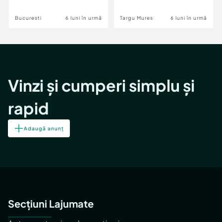
Bucuresti
6 luni în urmă
Targu Mures
6 luni în urmă
Vinzi și cumperi simplu și
rapid
Adaugă anunț
Secțiuni Lajumate