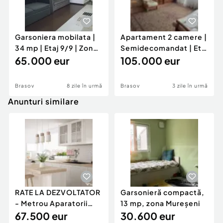
Garsoniera mobilata |
Apartament 2 camere |
34 mp | Etaj 9/9 | Zona
Semidecomandat | Etaj
Astra
65.000 eur
1/4 | Centrul Civic
105.000 eur
Brasov
8 zile în urmă
Brasov
3 zile în urmă
Anunturi similare
RATE LA DEZVOLTATOR
Garsonieră compactă,
- Metrou Aparatorii
13 mp, zona Mureșeni
Patriei -
67.500 eur
30.600 eur