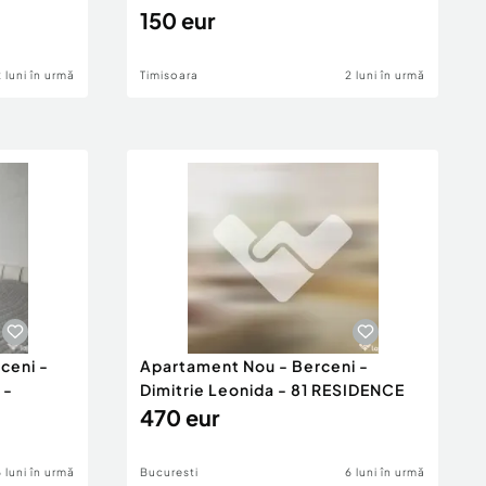
150 eur
2 luni în urmă
Timisoara
2 luni în urmă
ceni -
Apartament Nou - Berceni -
 -
Dimitrie Leonida - 81 RESIDENCE
470 eur
6 luni în urmă
Bucuresti
6 luni în urmă