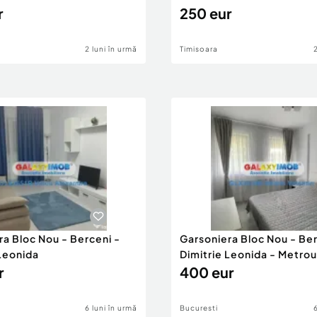
r
250 eur
2 luni în urmă
Timisoara
ra Bloc Nou - Berceni -
Garsoniera Bloc Nou - Ber
 Leonida
Dimitrie Leonida - Metrou
r
400 eur
6 luni în urmă
Bucuresti