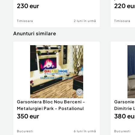
230 eur
220 eu
Timisoara
2 luni în urmă
Timisoara
Anunturi similare
Garsoniera Bloc Nou Berceni -
Garsonie
Metalurgiei Park - Postalionul
Dimitrie
350 eur
380 eu
Bucuresti
6 luni în urmă
Bucuresti