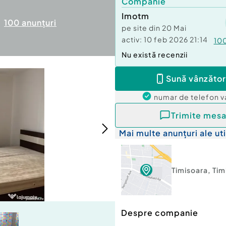
Companie
Imotm
100
anunțuri
pe site din
20 Mai
activ:
10 feb 2026 21:14
10
Nu există recenzii
Sună vânzător
numar de telefon
v
Trimite mesa
Mai multe anunțuri ale uti
Timisoara
,
Tim
Despre companie