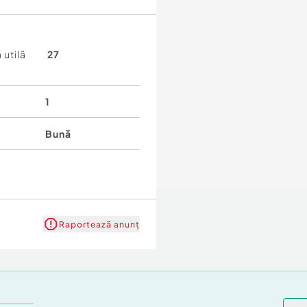
 utilă
27
1
Bună
Raportează anunț