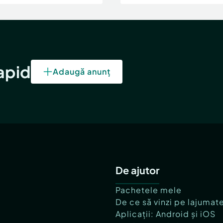
rapid
Adaugă anunț
De ajutor
Pachetele mele
De ce să vinzi pe lajumat
Aplicații: Android și iOS