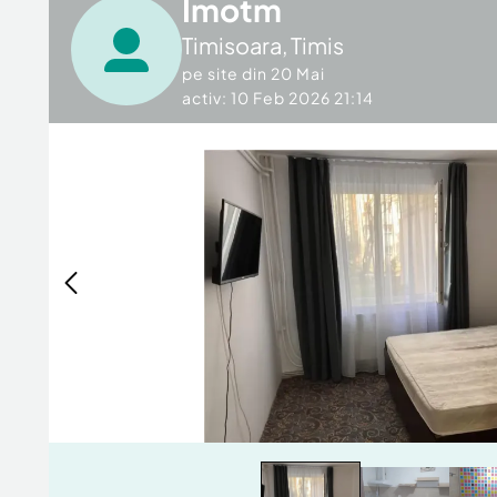
Imotm
Timisoara
,
Timis
pe site din
20 Mai
activ: 10 Feb 2026 21:14