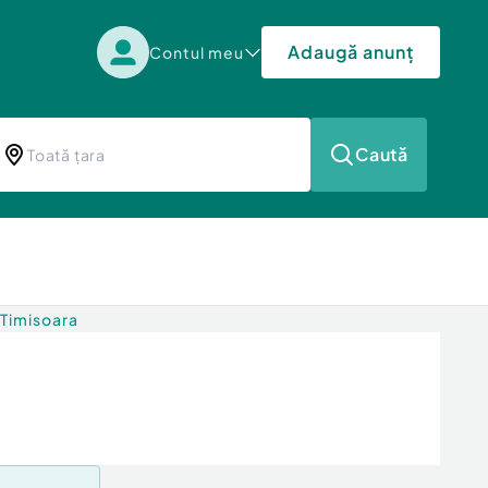
Adaugă anunț
Contul meu
Caută
 Timisoara