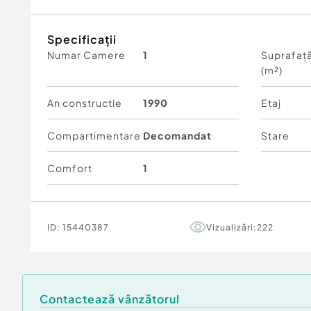
Specificații
Numar Camere
1
Suprafață
(m²)
An constructie
1990
Etaj
Compartimentare
Decomandat
Stare
Comfort
1
ID:
15440387
Vizualizări:
222
Contactează vânzătorul