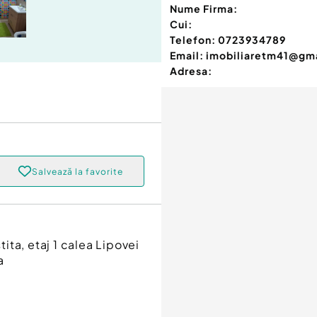
Nume Firma:
Cui:
Telefon:
0723934789
Email:
imobiliaretm41@gm
Adresa:
Salvează la favorite
tita, etaj 1 calea Lipovei
a