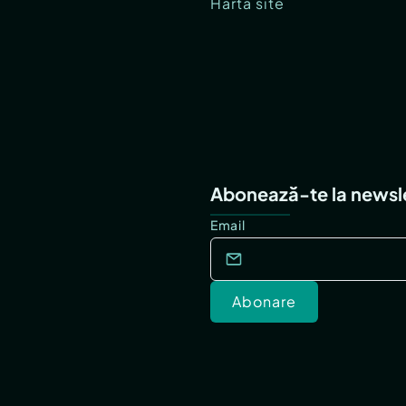
Hartă site
Abonează-te la newsl
Email
Abonare