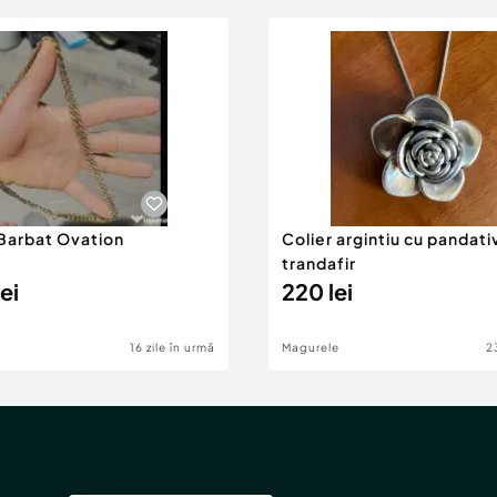
 Barbat Ovation
Colier argintiu cu pandati
trandafir
ei
220 lei
16 zile în urmă
Magurele
2