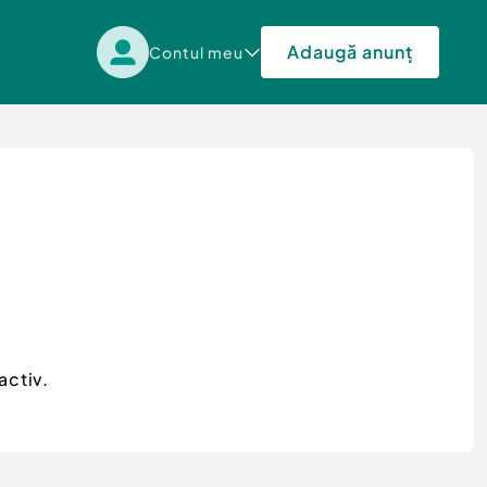
Adaugă anunț
Contul meu
activ.