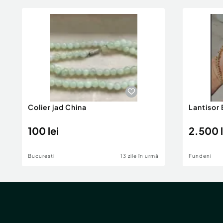
Colier jad China
Lantisor
100 lei
2.500 l
Bucuresti
13 zile în urmă
Fundeni