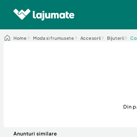
Home
Moda si frumusete
Accesorii
Bijuterii
Co
Din p
Anunturi similare