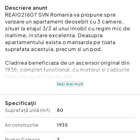
Descriere anunt
REA1021607 SVN Romania va propune spre
vanzare un apartament deosebit cu 3 camere,
situat la etajul 3/3 al unui imobil cu regim mic de
inaltime, in stare excelenta. Deasupra
apartamentului exista o mansarda pe toata
suprafata acestuia, precum si un pod.
Cladirea beneficiaza de un ascensor original din
1935, complet functional, cu motorul si cablurile
inlocuite acum 1 an de zile.
Vezi mai mult
Apartamentul este intr-o stare foarte buna si
dispune de:
Specificații
Suprafață utilă (m²)
80
instalatiile sanitare complet schimbate,
geamuri si pereti refacuti cu lavabila,
parchet si tocurile usilor originale, dar
An constructie
1935
reconditionate,
centrala termica,
Numar Camere
3