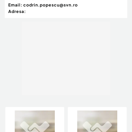
Email:
codrin.popescu@svn.ro
Adresa: