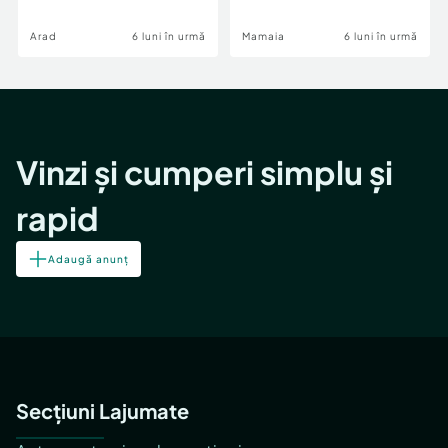
Image
Arad
6 luni în urmă
Mamaia
6 luni în urmă
Vinzi și cumperi simplu și
rapid
Adaugă anunț
Secțiuni Lajumate