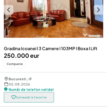
Locuri de munca
Utilaje agricole si industriale
Servicii
Piese auto si accesorii
Animale de companie
Dacia Duster
Afaceri și echipamente profesionale
Inchiriere Bunuri si Vehicule
Gradina Icoanei l 3 Camere l 103MP l Boxa l Lift
250.000 eur
Companie
Bucuresti
,
IF
05.08.2026
Număr de telefon
validat
Salvează la favorite