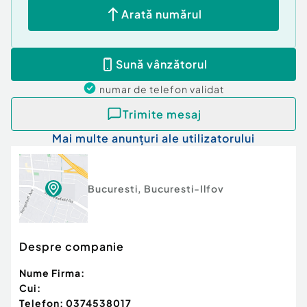
Tip imobil:
Bloc de apartamente
Arată numărul
Număr Băi:
1
Comision cumpărător:
3%
Posibilitate parcare: Da
Sună vânzătorul
numar de telefon
validat
Trimite mesaj
Mai multe anunțuri ale utilizatorului
Bucuresti
,
Bucuresti-Ilfov
Despre companie
Nume Firma:
Cui:
Telefon:
0374538017