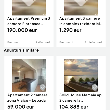
Apartament Premium 3
Apartament 3 camere
camere Floreasca
in complex rezidential
Beller
190.000 eur
exclusivist
1.290 eur
Bucuresti
1 zi în urmă
Bucuresti
2 zile în urmă
Anunturi similare
Apartament 2 camere
Solid House Mamaia ap
zona Vlaicu - Lebada
2 camere la
69.000 eur
cheie,langa Mega
104.888 eur