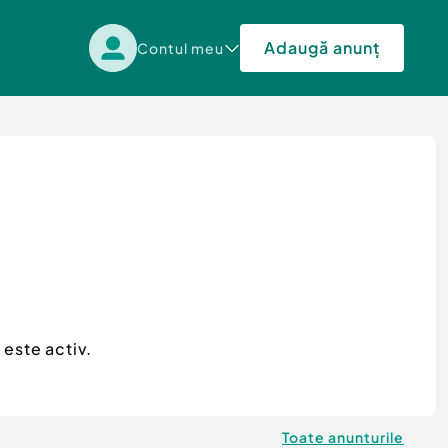
Adaugă anunț
Contul meu
 este activ.
Toate anunturile