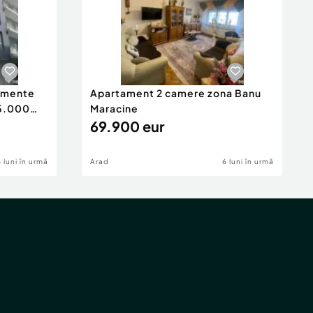
tamente
Apartament 2 camere zona Banu
65.000
Maracine
69.900 eur
6 luni în urmă
Arad
6 luni în urmă