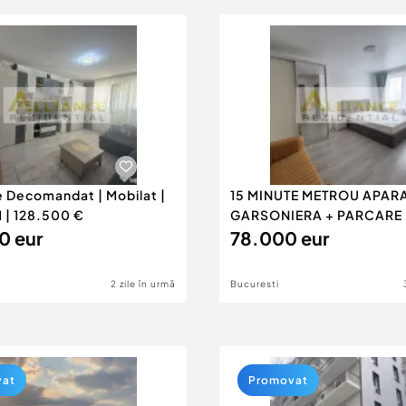
 Decomandat | Mobilat |
15 MINUTE METROU APARA
1 | 128.500 €
GARSONIERA + PARCARE 
0 eur
78.00...
78.000 eur
2 zile în urmă
Bucuresti
vat
Promovat