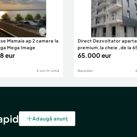
use Mamaia ap 2 camere la
Direct Dezvoltator apar
nga Mega Image
premium,la cheie ,de la 
8 eur
eur
65.000 eur
6 luni în urmă
Navodari
rapid
Adaugă anunț