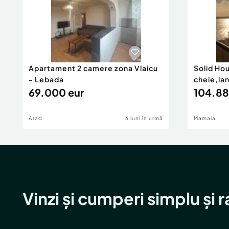
Apartament 2 camere zona Vlaicu
Solid Ho
- Lebada
cheie,la
69.000 eur
104.88
Arad
6 luni în urmă
Mamaia
Vinzi și cumperi simplu și 