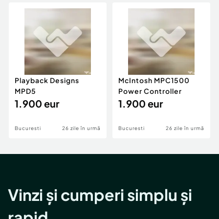
Locuri de munca
Utilaje agricole si industriale
Servicii
Piese auto si accesorii
Animale de companie
Dacia Duster
Afaceri și echipamente profesionale
Inchiriere Bunuri si Vehicule
Playback Designs
McIntosh MPC1500
MPD5
Power Controller
1.900 eur
1.900 eur
Bucuresti
26 zile în urmă
Bucuresti
26 zile în urmă
Vinzi și cumperi simplu și
rapid