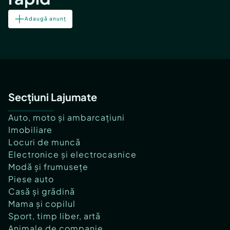
Adaugă anunț
Secțiuni Lajumate
Auto, moto și ambarcațiuni
Imobiliare
Locuri de muncă
Electronice și electrocasnice
Modă și frumusețe
Piese auto
Casă și grădină
Mama și copilul
Sport, timp liber, artă
Animale de companie