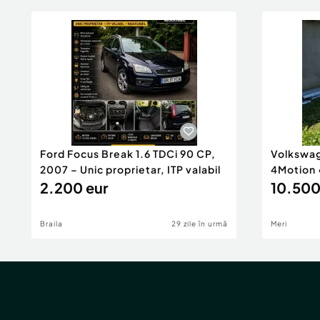
Ford Focus Break 1.6 TDCi 90 CP,
Volkswag
2007 – Unic proprietar, ITP valabil
4Motion 
2.200 eur
Benzină
10.500
Braila
29 zile în urmă
Meri