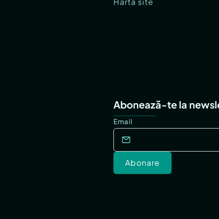
Hartă site
Abonează-te la newsl
Email
Abonare