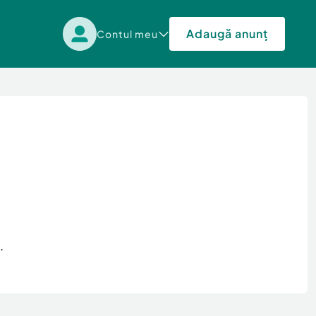
Adaugă anunț
Contul meu
.