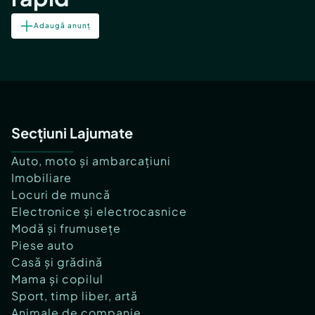
Adaugă anunț
Secțiuni Lajumate
Auto, moto și ambarcațiuni
Imobiliare
Locuri de muncă
Electronice și electrocasnice
Modă și frumusețe
Piese auto
Casă și grădină
Mama și copilul
Sport, timp liber, artă
Animale de companie