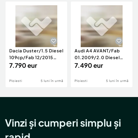
Locuri de munca
Utilaje agricole si industriale
Servicii
Piese auto si accesorii
Animale de companie
Dacia Duster
Afaceri și echipamente profesionale
Inchiriere Bunuri si Vehicule
Dacia Duster/1.5 Diesel
Audi A4 AVANT/Fab
109cp/Fab 12/2015
01.2009/2.0 Diesel
/Euro 5/GARANTIE 12
7.790 eur
140cp/Posibilitate
7.490 eur
LUNI
Rate/GARANTIE
Ploiesti
5 luni în urmă
Ploiesti
5 luni în urmă
Vinzi și cumperi simplu și
rapid