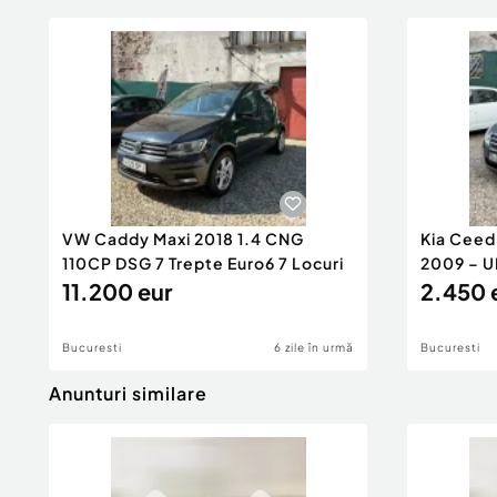
VW Caddy Maxi 2018 1.4 CNG
Kia Ceed 
110CP DSG 7 Trepte Euro6 7 Locuri
2009 – 
11.200 eur
2.450 
Bucuresti
6 zile în urmă
Bucuresti
Anunturi similare