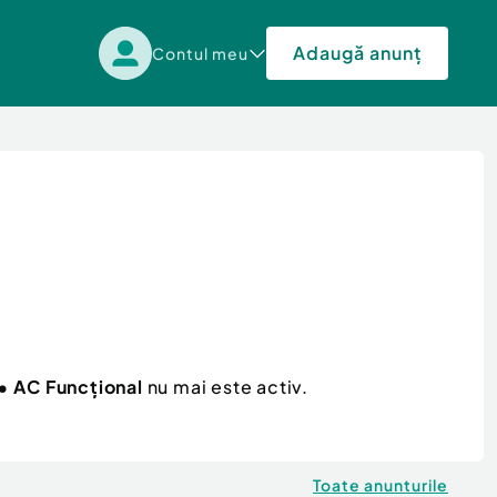
Adaugă anunț
Contul meu
• AC Funcțional
nu mai este activ.
Toate anunturile