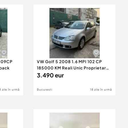
 109CP
VW Golf 5 2008 1.6 MPI 102 CP
-back
185000 KM Reali Unic Proprietar
Impecabil
3.490 eur
4 zile în urmă
Bucuresti
18 zile în urmă