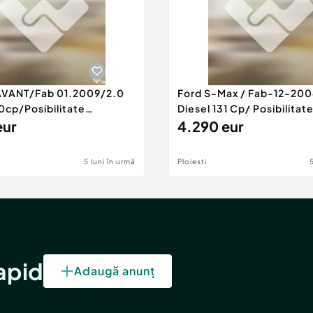
AVANT/Fab 01.2009/2.0
Ford S-Max / Fab-12-200
0cp/Posibilitate
Diesel 131 Cp/ Posibilitat
RANTIE
eur
4.290 eur
5 luni în urmă
Ploiesti
rapid
Adaugă anunț