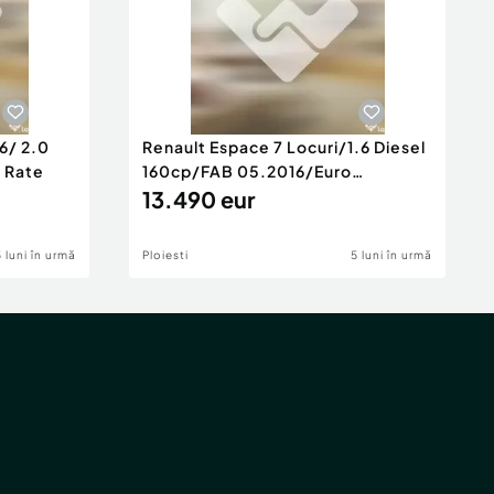
6/ 2.0
Renault Espace 7 Locuri/1.6 Diesel
e Rate
160cp/FAB 05.2016/Euro
6/Posibilita
13.490 eur
5 luni în urmă
Ploiesti
5 luni în urmă