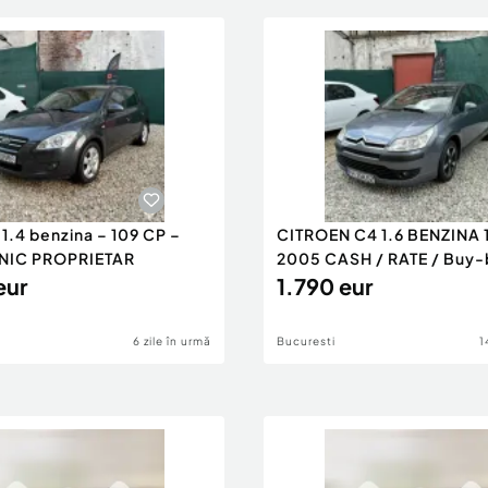
1.4 benzina – 109 CP –
CITROEN C4 1.6 BENZINA
UNIC PROPRIETAR
2005 CASH / RATE / Buy
eur
1.790 eur
6 zile în urmă
Bucuresti
1