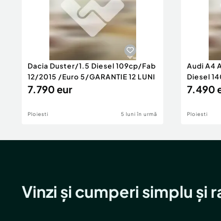
Dacia Duster/1.5 Diesel 109cp/Fab
Audi A4 
12/2015 /Euro 5/GARANTIE 12 LUNI
Diesel 14
7.790 eur
Rate/GA
7.490 
Ploiesti
5 luni în urmă
Ploiesti
Vinzi și cumperi simplu și 