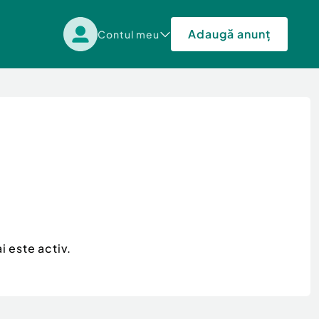
Adaugă anunț
Contul meu
i este activ.