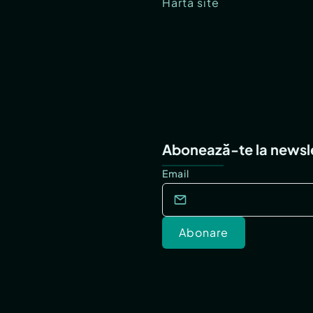
Hartă site
Abonează-te la newsl
Email
Abonare