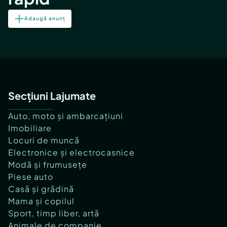
Adaugă anunț
Secțiuni Lajumate
Auto, moto și ambarcațiuni
Imobiliare
Locuri de muncă
Electronice și electrocasnice
Modă și frumusețe
Piese auto
Casă și grădină
Mama și copilul
Sport, timp liber, artă
Animale de companie