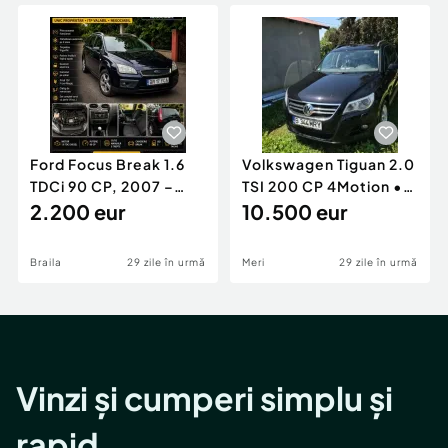
Locuri de munca
Utilaje agricole si industriale
Servicii
Piese auto si accesorii
Animale de companie
Dacia Duster
Afaceri și echipamente profesionale
Inchiriere Bunuri si Vehicule
Ford Focus Break 1.6
Volkswagen Tiguan 2.0
TDCi 90 CP, 2007 –
TSI 200 CP 4Motion •
Unic proprietar, ITP
2.200 eur
2009 • Manual •
10.500 eur
valabil
Benzină
Braila
29 zile în urmă
Meri
29 zile în urmă
Vinzi și cumperi simplu și
rapid