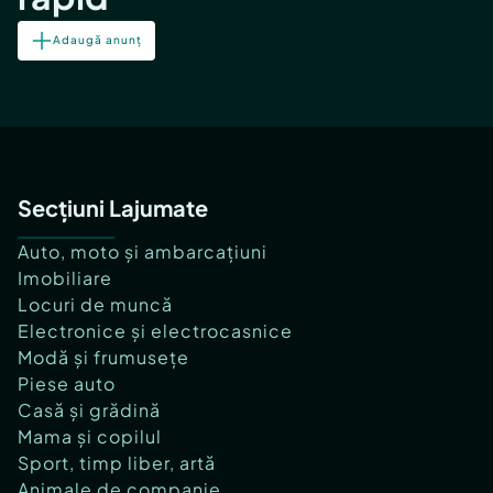
Adaugă anunț
Secțiuni Lajumate
Auto, moto și ambarcațiuni
Imobiliare
Locuri de muncă
Electronice și electrocasnice
Modă și frumusețe
Piese auto
Casă și grădină
Mama și copilul
Sport, timp liber, artă
Animale de companie