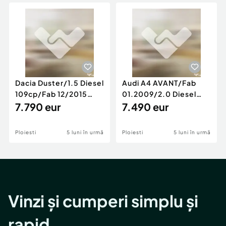
Locuri de munca
Utilaje agricole si industriale
Servicii
Piese auto si accesorii
Animale de companie
Dacia Duster
Afaceri și echipamente profesionale
Inchiriere Bunuri si Vehicule
Dacia Duster/1.5 Diesel
Audi A4 AVANT/Fab
109cp/Fab 12/2015
01.2009/2.0 Diesel
/Euro 5/GARANTIE 12
7.790 eur
140cp/Posibilitate
7.490 eur
LUNI
Rate/GARANTIE
Ploiesti
5 luni în urmă
Ploiesti
5 luni în urmă
Vinzi și cumperi simplu și
rapid