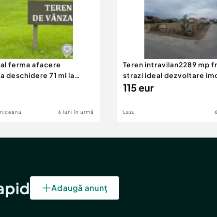
eal ferma afacere
Teren intravilan2289 mp fr
la deschidere 71 ml la
strazi ideal dezvoltare im
115 eur
lniceanu
6 luni în urmă
Lazu
rapid
Adaugă anunț