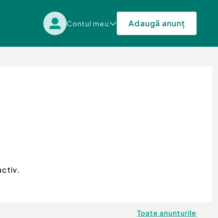
Adaugă anunț
Contul meu
ctiv.
Toate anunturile