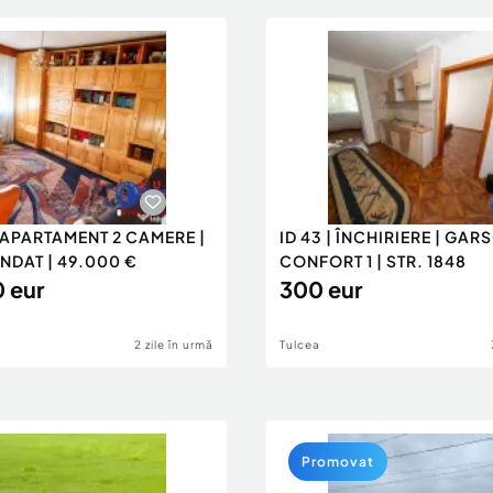
| APARTAMENT 2 CAMERE |
ID 43 | ÎNCHIRIERE | GA
DAT | 49.000 €
CONFORT 1 | STR. 1848
 eur
300 eur
2 zile în urmă
Tulcea
Promovat