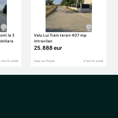
ont la 3
Valu Lui Train teren 407 mp
obiliara
intravilan
25.888 eur
6 luni în urmă
Valu Lui Traian
6 luni în urmă