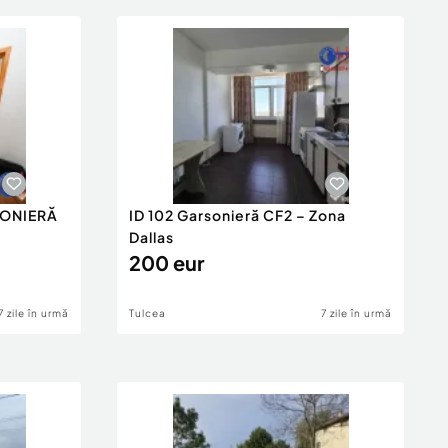
RSONIERĂ
ID 102 Garsonieră CF2 – Zona
Dallas
200 eur
7 zile în urmă
Tulcea
7 zile în urmă