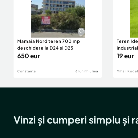
Mamaia Nord teren 700 mp
Teren Id
deschidere la D24 si D25
industria
650 eur
DN2A
19 eur
Constanta
6 luni în urmă
Mihail Koga
Vinzi și cumperi simplu și 