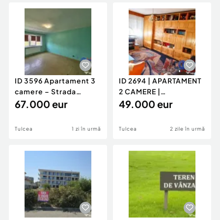
Locuri de munca
Utilaje agricole si industriale
Servicii
Piese auto si accesorii
Animale de companie
Dacia Duster
Afaceri și echipamente profesionale
Inchiriere Bunuri si Vehicule
ID 3596 Apartament 3
ID 2694 | APARTAMENT
camere – Strada
2 CAMERE |
Sabinelor
67.000 eur
DECOMANDAT |
49.000 eur
49.000 €
Tulcea
1 zi în urmă
Tulcea
2 zile în urmă