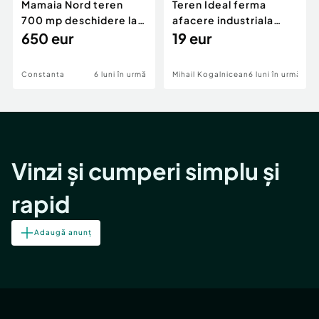
Mamaia Nord teren
Teren Ideal ferma
700 mp deschidere la
afacere industriala
D24 si D25
650 eur
deschidere 71 ml la
19 eur
DN2A
Constanta
6 luni în urmă
Mihail Kogalniceanu
6 luni în urmă
Vinzi și cumperi simplu și
rapid
Adaugă anunț