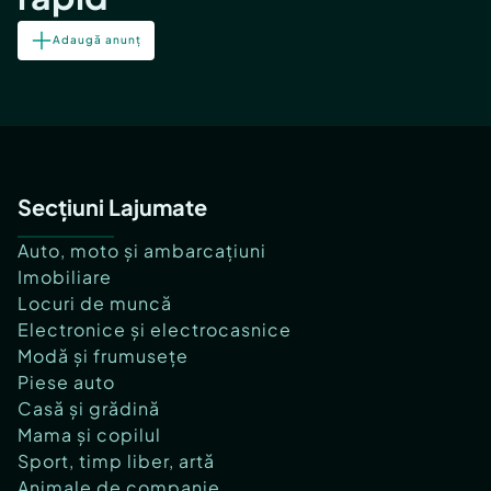
Adaugă anunț
Secțiuni Lajumate
Auto, moto și ambarcațiuni
Imobiliare
Locuri de muncă
Electronice și electrocasnice
Modă și frumusețe
Piese auto
Casă și grădină
Mama și copilul
Sport, timp liber, artă
Animale de companie