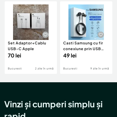
Locuri de munca
Utilaje agricole si industriale
Servicii
Piese auto si accesorii
Animale de companie
Dacia Duster
Afaceri și echipamente profesionale
Inchiriere Bunuri si Vehicule
Set Adaptor+Cablu
Casti Samsung cu fir
USB-C Apple
conexiune prin USB
70 lei
type C
49 lei
Bucuresti
2 zile în urmă
Bucuresti
9 zile în urmă
Vinzi și cumperi simplu și
rapid