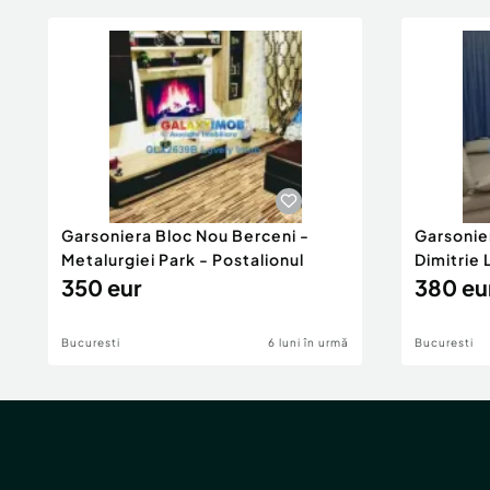
Garsoniera Bloc Nou Berceni -
Garsonie
Metalurgiei Park - Postalionul
Dimitrie
350 eur
380 eu
Bucuresti
6 luni în urmă
Bucuresti