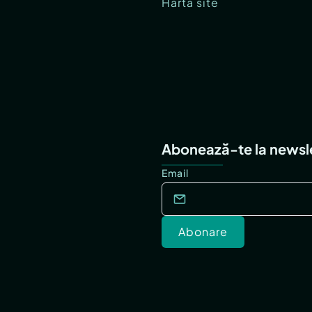
Hartă site
Abonează-te la newsl
Email
Abonare