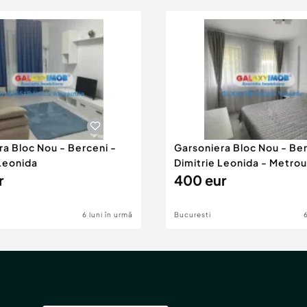
ra Bloc Nou - Berceni -
Garsoniera Bloc Nou - Ber
 Leonida
Dimitrie Leonida - Metrou
r
400 eur
6 luni în urmă
Bucuresti