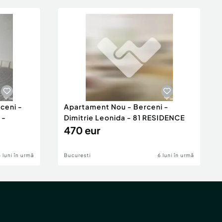
ceni -
Apartament Nou - Berceni -
 -
Dimitrie Leonida - 81 RESIDENCE
470 eur
6 luni în urmă
Bucuresti
6 luni în urmă