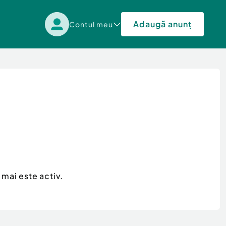
Adaugă anunț
Contul meu
 mai este activ.