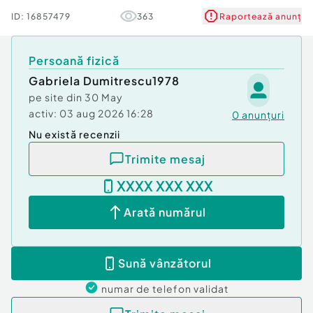
Stare
Renovată
ID:
16857479
363
Raportează anunț
Comfort
1
Persoană fizică
Gabriela Dumitrescu1978
Număr niveluri imobil
9
pe site din
30 May
Tip imobil
activ:
03 aug 2026 16:28
Bloc de apartamente
0
anunțuri
Nu există recenzii
Trimite mesaj
XXXX XXX XXX
Arată numărul
Sună vânzătorul
numar de telefon
validat