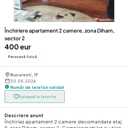
Locuri de munca
Utilaje agricole si industriale
Servicii
Piese auto si accesorii
Animale de companie
Dacia Duster
Afaceri și echipamente profesionale
Închiriere apartament 2 camere, zona Diham,
Inchiriere Bunuri si Vehicule
sector 2
400 eur
Persoană fizică
Bucuresti
,
IF
30.05.2026
Număr de telefon
validat
Salvează la favorite
Descriere anunt
Închiriez apartament 2 camere decomandate etaj
9, zona Diham, sector 2. Complet mobilat și utilat,