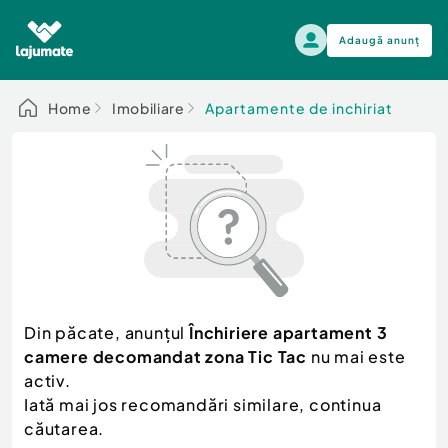
Adaugă anunț
Alege categoria
Home
Imobiliare
Apartamente de inchiriat
Auto, moto si ambarcatiuni
Toate Anunturile
Auto, moto si ambarcatiuni
Imobiliare
Autoturisme
Electronice si electrocasnice
Anvelope si Jante
Casa si gradina
Alege dupa sezon
Piese auto
Scutere - ATV - UTV
Din păcate, anunțul
Închiriere apartament 3
Mama si copilul
Autoutilitare
camere decomandat zona Tic Tac
nu mai este
Moda si frumusete
Ambarcatiuni
activ.
Sport, timp liber, arta
Iată mai jos recomandări similare, continua
Camioane - Rulote - Remorci
Agro si Industrie
căutarea.
Motociclete