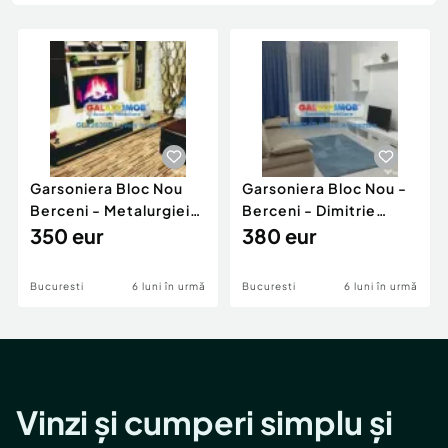
Locuri de munca
Utilaje agricole si industriale
Servicii
Piese auto si accesorii
Animale de companie
Dacia Duster
Afaceri și echipamente profesionale
Inchiriere Bunuri si Vehicule
Garsoniera Bloc Nou
Garsoniera Bloc Nou -
Berceni - Metalurgiei
Berceni - Dimitrie
Park - Postalionul
350 eur
Leonida
380 eur
Bucuresti
6 luni în urmă
Bucuresti
6 luni în urmă
Vinzi și cumperi simplu și