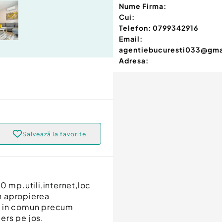
Nume Firma:
Cui:
Telefon:
0799342916
Email:
agentiebucuresti033@gma
Adresa:
Salvează la favorite
0 mp.utili,internet,loc
n apropierea
t in comun precum
ers pe jos.