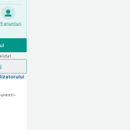
49
anunțuri
ul
alidat
j
lizatorului
uresti-