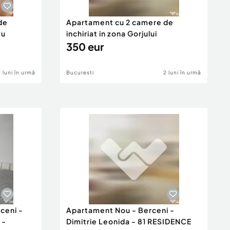
de
Apartament cu 2 camere de
vu
inchiriat in zona Gorjului
350 eur
2 luni în urmă
Bucuresti
2 luni în urmă
ceni -
Apartament Nou - Berceni -
 -
Dimitrie Leonida - 81 RESIDENCE