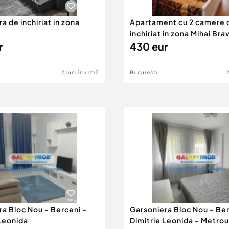
a de inchiriat in zona
Apartament cu 2 camere 
inchiriat in zona Mihai Bra
r
430 eur
2 luni în urmă
Bucuresti
ra Bloc Nou - Berceni -
Garsoniera Bloc Nou - Ber
 Leonida
Dimitrie Leonida - Metrou