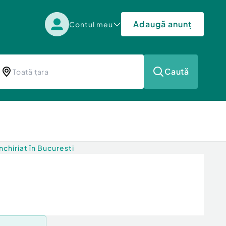
Adaugă anunț
Contul meu
Caută
chiriat în Bucuresti