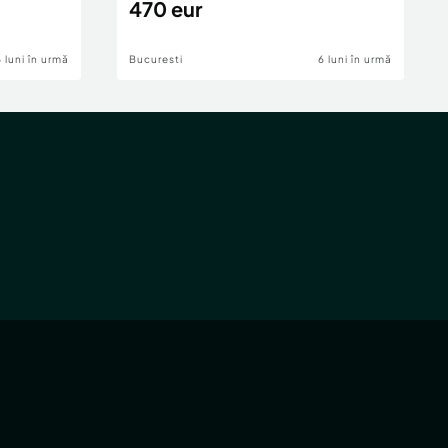
470 eur
6 luni în urmă
Bucuresti
6 luni în urmă