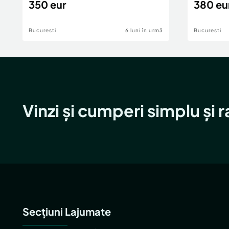
350 eur
380 eu
Bucuresti
6 luni în urmă
Bucuresti
Vinzi și cumperi simplu și 
Secțiuni Lajumate