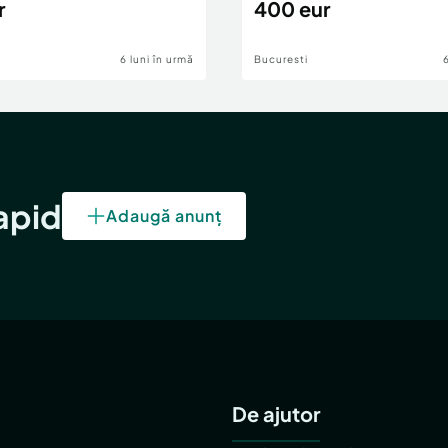
r
400 eur
6 luni în urmă
Bucuresti
rapid
Adaugă anunț
De ajutor