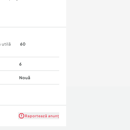
 utilă
60
6
Nouă
Raportează anunț