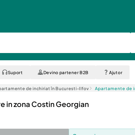
Suport
Devino partener B2B
Ajutor
partamente de inchiriat în Bucuresti-Ilfov
Apartamente de in
e in zona Costin Georgian