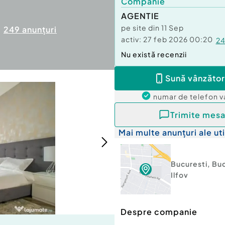
Companie
AGENTIE
pe site din
11 Sep
249
anunțuri
activ:
27 feb 2026 00:20
2
Nu există recenzii
Sună vânzător
numar de telefon
v
Trimite mesa
Mai multe anunțuri ale uti
Bucuresti
,
Buc
Ilfov
Despre companie