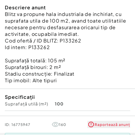
Descriere anunt
Blitz va propune hala industriala de inchiriat, cu
suprafata utila de 100 m2, avand toate utilitatiile
necesare pentru desfasurarea oricarui tip de
activitate, ocupabila imediat.
Cod ofertă / ID BLITZ: P133262
Id intern: P133262
Suprafaţă totală: 105 m²
Suprafaţă birouri: 2 m²
Stadiu construcţie:
Finalizat
Tip imobil:
Alte tipuri
Specificații
Suprafață utilă (m²)
100
ID:
16775947
160
Raportează anunț