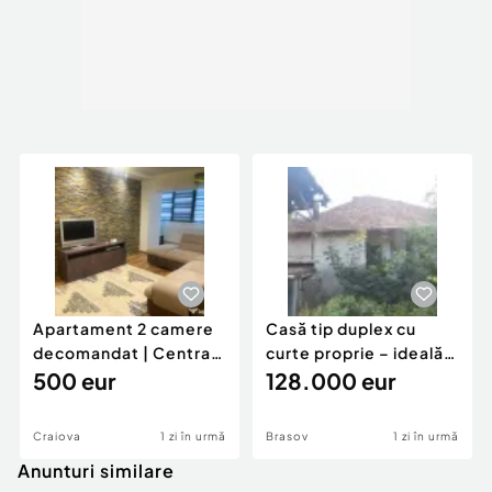
Apartament 2 camere
Casă tip duplex cu
decomandat | Centrală
curte proprie – ideală
proprie | 60 mp |
500 eur
pentru renovar
128.000 eur
Craiova
1 zi în urmă
Brasov
1 zi în urmă
Anunturi similare