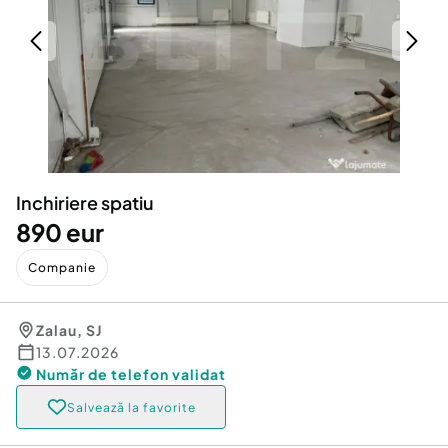
Locuri de munca
Utilaje agricole si industriale
Servicii
Piese auto si accesorii
Animale de companie
Dacia Duster
Afaceri și echipamente profesionale
Inchiriere Bunuri si Vehicule
Inchiriere spatiu
890 eur
Companie
Zalau
,
SJ
13.07.2026
Număr de telefon
validat
Salvează la favorite