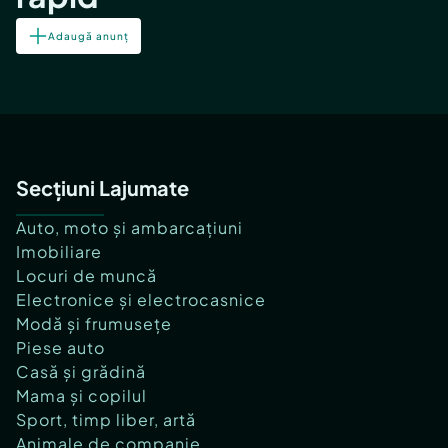
Adaugă anunț
Secțiuni Lajumate
Auto, moto și ambarcațiuni
Imobiliare
Locuri de muncă
Electronice și electrocasnice
Modă și frumusețe
Piese auto
Casă și grădină
Mama și copilul
Sport, timp liber, artă
Animale de companie