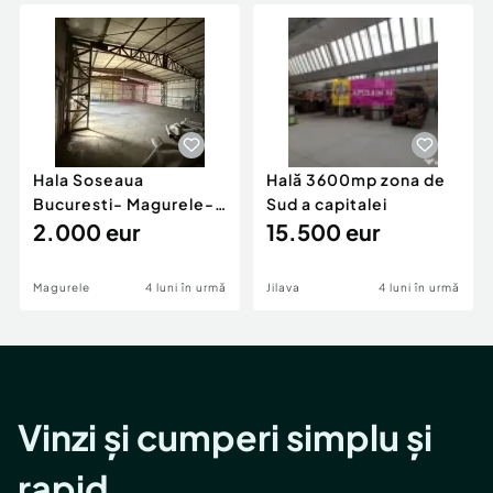
Hala Soseaua
Hală 3600mp zona de
Bucuresti- Magurele-
Sud a capitalei
planul 2.
2.000 eur
15.500 eur
Magurele
4 luni în urmă
Jilava
4 luni în urmă
Vinzi și cumperi simplu și
rapid