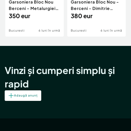
Garsoniera Bloc Nou
Garsoniera Bloc Nou -
Berceni - Metalurgiei
Berceni - Dimitrie
Park - Postalionul
350 eur
Leonida
380 eur
Bucuresti
6 luni în urmă
Bucuresti
6 luni în urmă
Vinzi și cumperi simplu și
rapid
Adaugă anunț