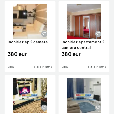
Locuri de munca
Utilaje agricole si industriale
Servicii
Piese auto si accesorii
Animale de companie
Dacia Duster
Afaceri și echipamente profesionale
Inchiriere Bunuri si Vehicule
Închiriez ap 2 camere
Închiriez apartament 2
camere central
380 eur
380 eur
Sibiu
13 ore în urmă
Sibiu
6 zile în urmă