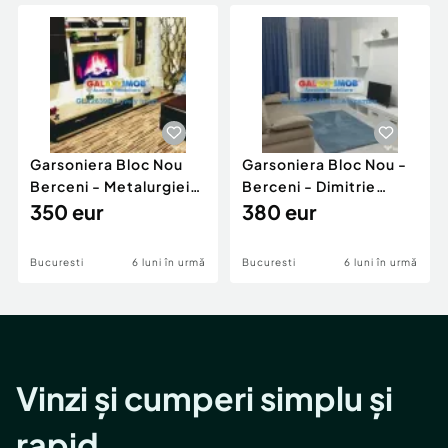
Locuri de munca
Utilaje agricole si industriale
Servicii
Piese auto si accesorii
Animale de companie
Dacia Duster
Afaceri și echipamente profesionale
Inchiriere Bunuri si Vehicule
Garsoniera Bloc Nou
Garsoniera Bloc Nou -
Berceni - Metalurgiei
Berceni - Dimitrie
Park - Postalionul
350 eur
Leonida
380 eur
Bucuresti
6 luni în urmă
Bucuresti
6 luni în urmă
Vinzi și cumperi simplu și
rapid