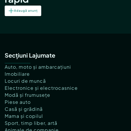
Adaugă anunț
Secțiuni Lajumate
Auto, moto și ambarcațiuni
Imobiliare
Locuri de muncă
Electronice și electrocasnice
Modă și frumusețe
Piese auto
Casă și grădină
Mama și copilul
Sport, timp liber, artă
Animale de companie