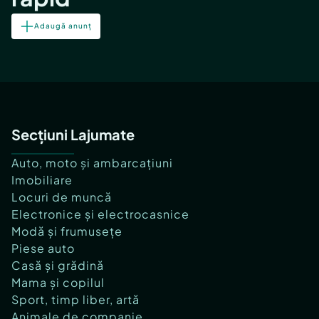
Adaugă anunț
Secțiuni Lajumate
Auto, moto și ambarcațiuni
Imobiliare
Locuri de muncă
Electronice și electrocasnice
Modă și frumusețe
Piese auto
Casă și grădină
Mama și copilul
Sport, timp liber, artă
Animale de companie