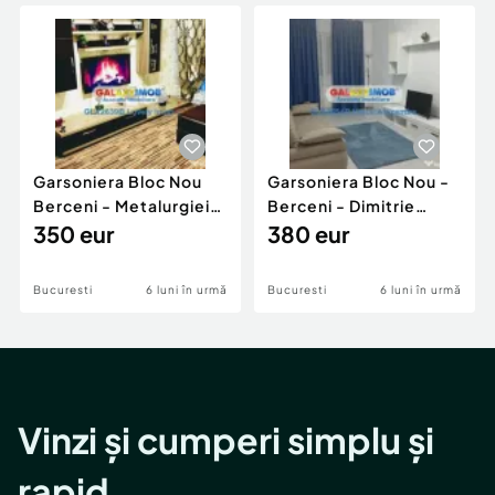
Locuri de munca
Utilaje agricole si industriale
Servicii
Piese auto si accesorii
Animale de companie
Dacia Duster
Afaceri și echipamente profesionale
Inchiriere Bunuri si Vehicule
Garsoniera Bloc Nou
Garsoniera Bloc Nou -
Berceni - Metalurgiei
Berceni - Dimitrie
Park - Postalionul
350 eur
Leonida
380 eur
Bucuresti
6 luni în urmă
Bucuresti
6 luni în urmă
Vinzi și cumperi simplu și
rapid