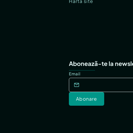
Hartă site
Abonează-te la newsl
Email
Abonare