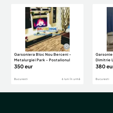
Garsoniera Bloc Nou Berceni -
Garsonie
Metalurgiei Park - Postalionul
Dimitrie
350 eur
380 eu
Bucuresti
6 luni în urmă
Bucuresti