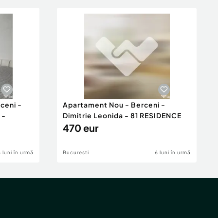
ceni -
Apartament Nou - Berceni -
 -
Dimitrie Leonida - 81 RESIDENCE
470 eur
6 luni în urmă
Bucuresti
6 luni în urmă