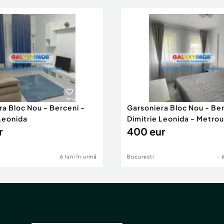
ra Bloc Nou - Berceni -
Garsoniera Bloc Nou - Ber
 Leonida
Dimitrie Leonida - Metrou
r
400 eur
6 luni în urmă
Bucuresti