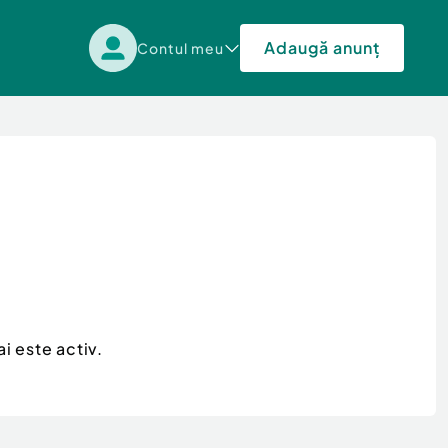
Adaugă anunț
Contul meu
i este activ.