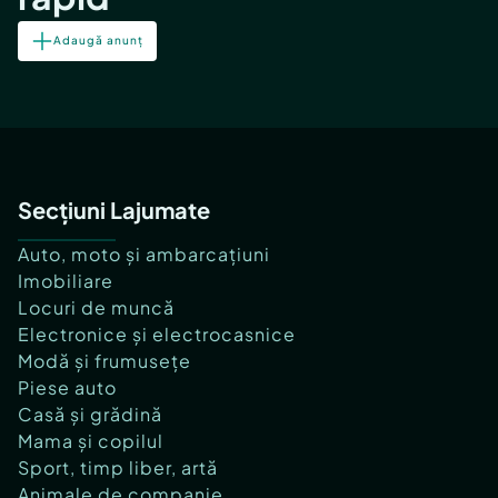
Adaugă anunț
Secțiuni Lajumate
Auto, moto și ambarcațiuni
Imobiliare
Locuri de muncă
Electronice și electrocasnice
Modă și frumusețe
Piese auto
Casă și grădină
Mama și copilul
Sport, timp liber, artă
Animale de companie