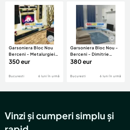
Locuri de munca
Utilaje agricole si industriale
Servicii
Piese auto si accesorii
Animale de companie
Dacia Duster
Afaceri și echipamente profesionale
Inchiriere Bunuri si Vehicule
Garsoniera Bloc Nou
Garsoniera Bloc Nou -
Berceni - Metalurgiei
Berceni - Dimitrie
Park - Postalionul
350 eur
Leonida
380 eur
Bucuresti
6 luni în urmă
Bucuresti
6 luni în urmă
Vinzi și cumperi simplu și
rapid