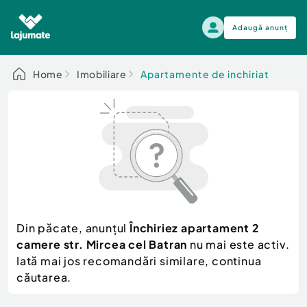
Adaugă anunț
Alege categoria
Home
Imobiliare
Apartamente de inchiriat
Auto, moto si ambarcatiuni
Toate Anunturile
Auto, moto si ambarcatiuni
Imobiliare
Autoturisme
Electronice si electrocasnice
Anvelope si Jante
Casa si gradina
Alege dupa sezon
Piese auto
Scutere - ATV - UTV
Din păcate, anunțul
Închiriez apartament 2
Mama si copilul
Autoutilitare
camere str. Mircea cel Batran
nu mai este activ.
Moda si frumusete
Ambarcatiuni
Iată mai jos recomandări similare, continua
Sport, timp liber, arta
căutarea.
Camioane - Rulote - Remorci
Agro si Industrie
Motociclete