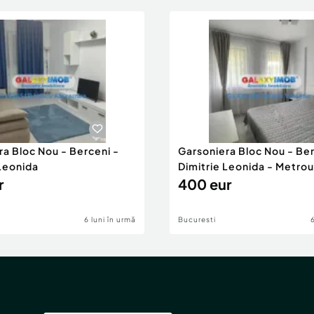
ra Bloc Nou - Berceni -
Garsoniera Bloc Nou - Ber
 Leonida
Dimitrie Leonida - Metrou
r
400 eur
6 luni în urmă
Bucuresti