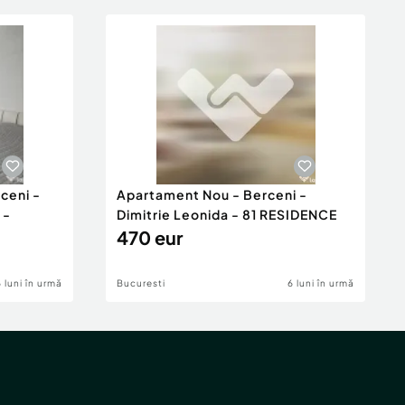
ceni -
Apartament Nou - Berceni -
 -
Dimitrie Leonida - 81 RESIDENCE
470 eur
6 luni în urmă
Bucuresti
6 luni în urmă