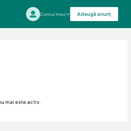
Adaugă anunț
Contul meu
u mai este activ.