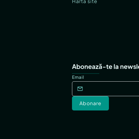
Hartă site
Abonează-te la newsl
Email
Abonare