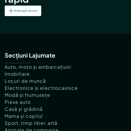
Adaugă anunț
Secțiuni Lajumate
Auto, moto și ambarcațiuni
Imobiliare
Locuri de muncă
Electronice și electrocasnice
Modă și frumusețe
Piese auto
Casă și grădină
Mama și copilul
Sport, timp liber, artă
Animale de companie