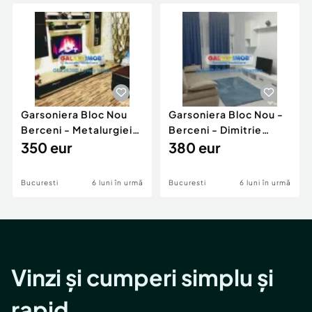
Locuri de munca
Utilaje agricole si industriale
Servicii
Piese auto si accesorii
Animale de companie
Dacia Duster
Afaceri și echipamente profesionale
Inchiriere Bunuri si Vehicule
Garsoniera Bloc Nou
Garsoniera Bloc Nou -
Berceni - Metalurgiei
Berceni - Dimitrie
Park - Postalionul
350 eur
Leonida
380 eur
Bucuresti
6 luni în urmă
Bucuresti
6 luni în urmă
Vinzi și cumperi simplu și
rapid