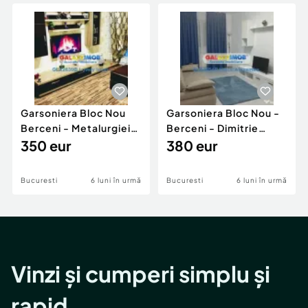
Locuri de munca
Utilaje agricole si industriale
Servicii
Piese auto si accesorii
Animale de companie
Dacia Duster
Afaceri și echipamente profesionale
Inchiriere Bunuri si Vehicule
Garsoniera Bloc Nou
Garsoniera Bloc Nou -
Berceni - Metalurgiei
Berceni - Dimitrie
Park - Postalionul
350 eur
Leonida
380 eur
Bucuresti
6 luni în urmă
Bucuresti
6 luni în urmă
Vinzi și cumperi simplu și
rapid