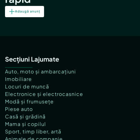
Adaugă anunț
Secțiuni Lajumate
Auto, moto și ambarcațiuni
Imobiliare
Locuri de muncă
Electronice și electrocasnice
Modă și frumusețe
Piese auto
Casă și grădină
Mama și copilul
Sport, timp liber, artă
Animale de companie