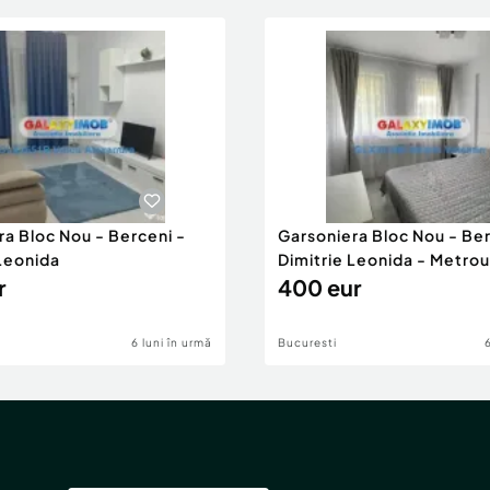
ra Bloc Nou - Berceni -
Garsoniera Bloc Nou - Ber
 Leonida
Dimitrie Leonida - Metrou
r
400 eur
6 luni în urmă
Bucuresti