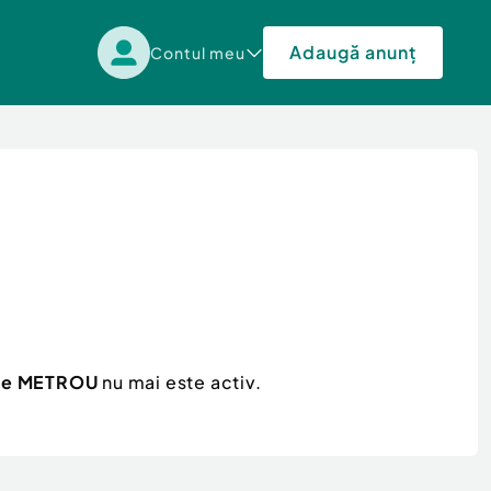
Adaugă anunț
Contul meu
ape METROU
nu mai este activ.