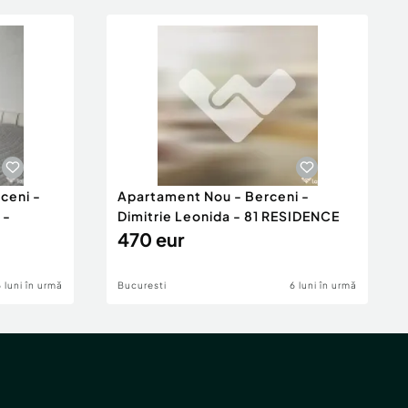
ceni -
Apartament Nou - Berceni -
 -
Dimitrie Leonida - 81 RESIDENCE
470 eur
6 luni în urmă
Bucuresti
6 luni în urmă