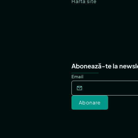
Hartă site
Abonează-te la newsl
Email
Abonare