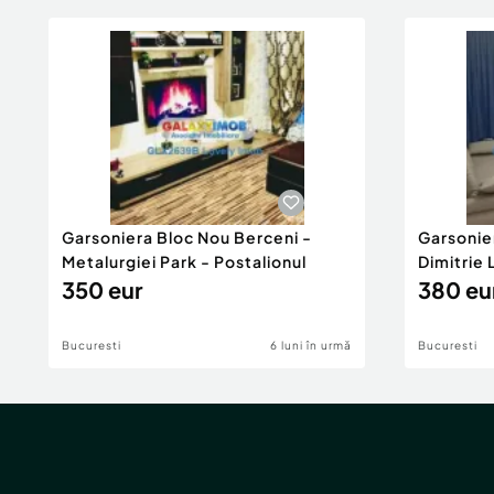
Garsoniera Bloc Nou Berceni -
Garsonie
Metalurgiei Park - Postalionul
Dimitrie
350 eur
380 eu
Bucuresti
6 luni în urmă
Bucuresti