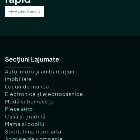
Adaugă anunț
Secțiuni Lajumate
Auto, moto și ambarcațiuni
Imobiliare
Locuri de muncă
Electronice și electrocasnice
Modă și frumusețe
Piese auto
Casă și grădină
Mama și copilul
Sport, timp liber, artă
Animale de companie