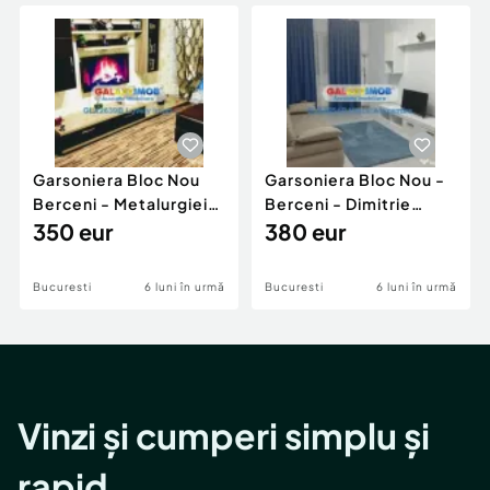
Locuri de munca
Utilaje agricole si industriale
Servicii
Piese auto si accesorii
Animale de companie
Dacia Duster
Afaceri și echipamente profesionale
Inchiriere Bunuri si Vehicule
Garsoniera Bloc Nou
Garsoniera Bloc Nou -
Berceni - Metalurgiei
Berceni - Dimitrie
Park - Postalionul
350 eur
Leonida
380 eur
Bucuresti
6 luni în urmă
Bucuresti
6 luni în urmă
Vinzi și cumperi simplu și
rapid