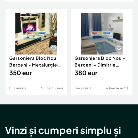
Locuri de munca
Utilaje agricole si industriale
Servicii
Piese auto si accesorii
Animale de companie
Dacia Duster
Afaceri și echipamente profesionale
Inchiriere Bunuri si Vehicule
Garsoniera Bloc Nou
Garsoniera Bloc Nou -
Berceni - Metalurgiei
Berceni - Dimitrie
Park - Postalionul
350 eur
Leonida
380 eur
Bucuresti
6 luni în urmă
Bucuresti
6 luni în urmă
Vinzi și cumperi simplu și