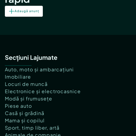
Adaugă anunț
Secțiuni Lajumate
Auto, moto și ambarcațiuni
Imobiliare
Locuri de muncă
Electronice și electrocasnice
Modă și frumusețe
Piese auto
Casă și grădină
Mama și copilul
Sport, timp liber, artă
Animale de companie