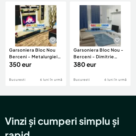
Locuri de munca
Utilaje agricole si industriale
Servicii
Piese auto si accesorii
Animale de companie
Dacia Duster
Afaceri și echipamente profesionale
Inchiriere Bunuri si Vehicule
Garsoniera Bloc Nou
Garsoniera Bloc Nou -
Berceni - Metalurgiei
Berceni - Dimitrie
Park - Postalionul
350 eur
Leonida
380 eur
Bucuresti
6 luni în urmă
Bucuresti
6 luni în urmă
Vinzi și cumperi simplu și
rapid