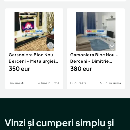
Locuri de munca
Utilaje agricole si industriale
Servicii
Piese auto si accesorii
Animale de companie
Dacia Duster
Afaceri și echipamente profesionale
Inchiriere Bunuri si Vehicule
Garsoniera Bloc Nou
Garsoniera Bloc Nou -
Berceni - Metalurgiei
Berceni - Dimitrie
Park - Postalionul
350 eur
Leonida
380 eur
Bucuresti
6 luni în urmă
Bucuresti
6 luni în urmă
Vinzi și cumperi simplu și