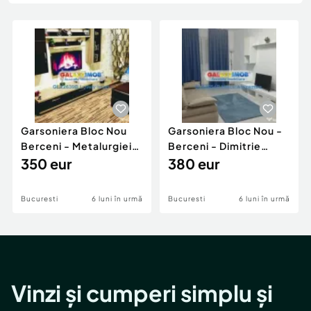
Locuri de munca
Utilaje agricole si industriale
Servicii
Piese auto si accesorii
Animale de companie
Dacia Duster
Afaceri și echipamente profesionale
Inchiriere Bunuri si Vehicule
Garsoniera Bloc Nou
Garsoniera Bloc Nou -
Berceni - Metalurgiei
Berceni - Dimitrie
Park - Postalionul
350 eur
Leonida
380 eur
Bucuresti
6 luni în urmă
Bucuresti
6 luni în urmă
Vinzi și cumperi simplu și