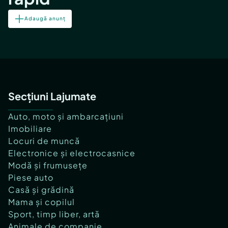
Adaugă anunț
Secțiuni Lajumate
Auto, moto și ambarcațiuni
Imobiliare
Locuri de muncă
Electronice și electrocasnice
Modă și frumusețe
Piese auto
Casă și grădină
Mama și copilul
Sport, timp liber, artă
Animale de companie