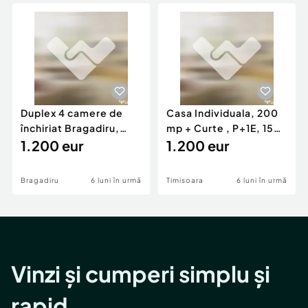
Locuri de munca
Utilaje agricole si industriale
Servicii
Piese auto si accesorii
Animale de companie
Dacia Duster
Afaceri și echipamente profesionale
Inchiriere Bunuri si Vehicule
Duplex 4 camere de
Casa Individuala, 200
închiriat Bragadiru,
mp + Curte , P+1E, 150
curte 100 mp, pa...
1.200 eur
mp, zona Girocu
1.200 eur
Bragadiru
6 luni în urmă
Timisoara
6 luni în urmă
Vinzi și cumperi simplu și
rapid