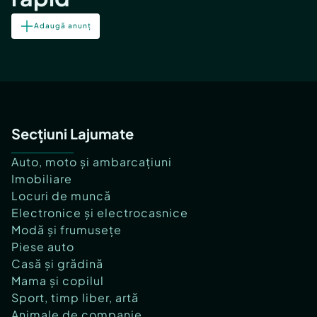
Adaugă anunț
Secțiuni Lajumate
Auto, moto și ambarcațiuni
Imobiliare
Locuri de muncă
Electronice și electrocasnice
Modă și frumusețe
Piese auto
Casă și grădină
Mama și copilul
Sport, timp liber, artă
Animale de companie