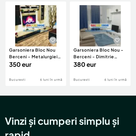
Locuri de munca
Utilaje agricole si industriale
Servicii
Piese auto si accesorii
Animale de companie
Dacia Duster
Afaceri și echipamente profesionale
Inchiriere Bunuri si Vehicule
Garsoniera Bloc Nou
Garsoniera Bloc Nou -
Berceni - Metalurgiei
Berceni - Dimitrie
Park - Postalionul
350 eur
Leonida
380 eur
Bucuresti
6 luni în urmă
Bucuresti
6 luni în urmă
Vinzi și cumperi simplu și
rapid