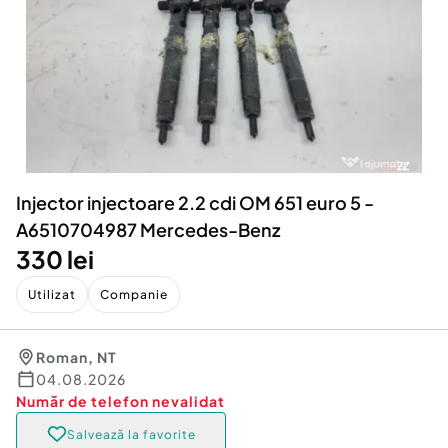
Locuri de munca
Utilaje agricole si industriale
Servicii
Piese auto si accesorii
Animale de companie
Dacia Duster
Afaceri și echipamente profesionale
Inchiriere Bunuri si Vehicule
Injector injectoare 2.2 cdi OM 651 euro 5 -
A6510704987 Mercedes-Benz
330 lei
Utilizat
Companie
Roman
,
NT
04.08.2026
Număr de telefon
nevalidat
Salvează la favorite