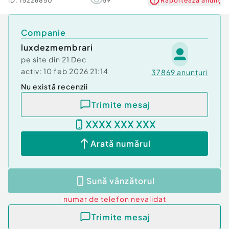
ID:
15226850
59
Raportează anunț
Companie
luxdezmembrari
pe site din
21 Dec
activ:
10 feb 2026 21:14
37869
anunțuri
Nu există recenzii
Trimite mesaj
XXXX XXX XXX
Arată numărul
Sună vânzătorul
numar de telefon
nevalidat
Trimite mesaj