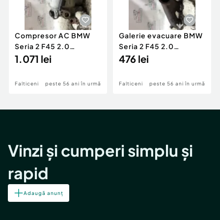
Compresor AC BMW
Galerie evacuare BMW
Seria 2 F45 2.0
Seria 2 F45 2.0
Motorina 2016
1.071 lei
Motorina 2016
476 lei
Falticeni
peste 56 ani în urmă
Falticeni
peste 56 ani în urmă
Vinzi și cumperi simplu și
rapid
Adaugă anunț