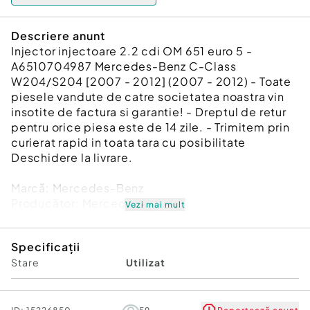
Descriere anunt
Injector injectoare 2.2 cdi OM 651 euro 5 -
A6510704987 Mercedes-Benz C-Class
W204/S204 [2007 - 2012] (2007 - 2012) - Toate
piesele vandute de catre societatea noastra vin
insotite de factura si garantie! - Dreptul de retur
pentru orice piesa este de 14 zile. - Trimitem prin
curierat rapid in toata tara cu posibilitate
Deschidere la livrare.
Marcă: Mercedes-Benz
Producător: Mercedes-Benz
Vezi mai mult
Cod referinţă OEM: 45763262
Piesă: Injector injectoare 2.2 cdi OM 651 euro 5 -
Specificații
A6510704987
Stare
Utilizat
Garanție