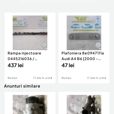
Rampa injectoare
Plafoniera 8e0947111a
0445216036 /
Audi A4 B6 [2000 -
780542302 3.0 d 313
437 lei
2005]
47 lei
cp N57D30
Roman
17 zile în urmă
Roman
17 zile în urmă
Anunturi similare