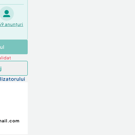
69
anunțuri
ul
lidat
j
lizatorului
mail.com