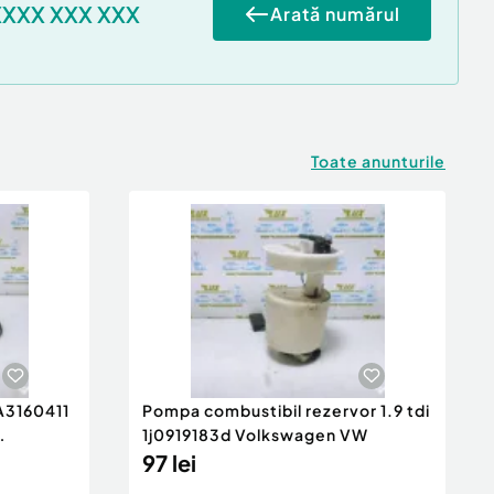
XXXX XXX XXX
Arată numărul
Toate anunturile
 A3160411
Pompa combustibil rezervor 1.9 tdi
1j0919183d Volkswagen VW
97 lei