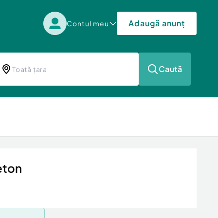
Adaugă anunț
Contul meu
Caută
eton