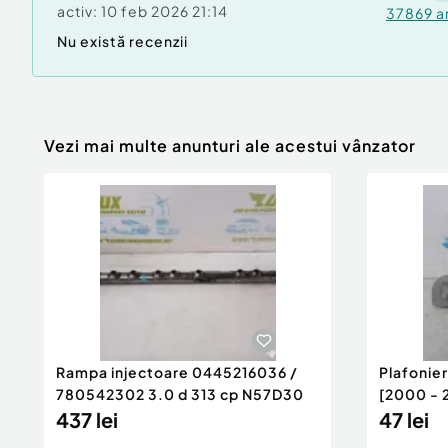
activ:
10 feb 2026 21:14
37869
a
Nu există recenzii
Vezi mai multe anunturi ale acestui vânzator
Rampa injectoare 0445216036 /
Plafonie
780542302 3.0 d 313 cp N57D30
[2000 - 
437 lei
47 lei