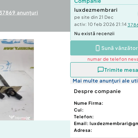
Companie
luxdezmembrari
37869
anunțuri
pe site din
21 Dec
activ:
10 feb 2026 21:14
378
Nu există recenzii
Sună vânzător
numar de telefon
neva
Trimite mesa
Mai multe anunțuri ale uti
Despre companie
Nume Firma:
Cui:
Telefon:
Email:
luxdezmembrari@g
Adresa: