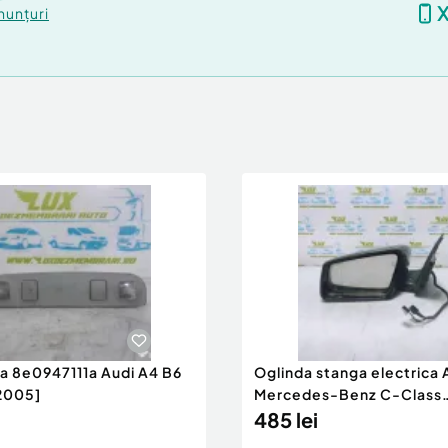
nunțuri
ra 8e0947111a Audi A4 B6
Oglinda stanga electrica
2005]
Mercedes-Benz C-Class
W204/S204 [200
485 lei