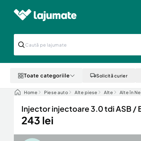
Toate categoriile
Solicită curier
Home
Piese auto
Alte piese
Alte
Alte în N
Injector injectoare 3.0 tdi AS
243 lei