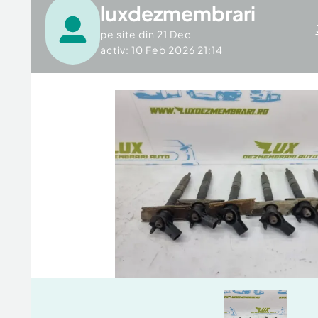
luxdezmembrari
pe site din
21 Dec
activ: 10 Feb 2026 21:14