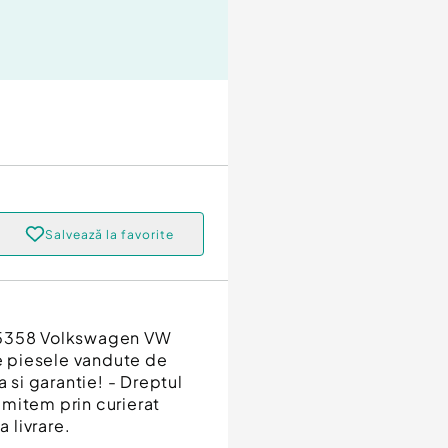
Salvează la favorite
435358 Volkswagen VW
 piesele vandute de
a si garantie! - Dreptul
rimitem prin curierat
a livrare.