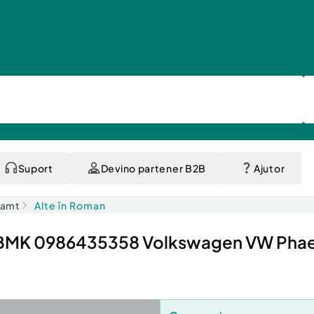
Suport
Devino partener B2B
Ajutor
eamt
Alte în Roman
B / BMK 0986435358 Volkswagen VW Pha