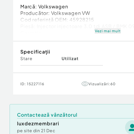
Marcă: Volkswagen
Producător: Volkswagen VW
Cod referinţă OEM: 45928215
Piesă: Injector injectoare 3.0 tdi ASB / BMK
Vezi mai mult
Garanție
Specificații
Stare
Utilizat
ID:
15227116
Vizualizări:
60
Contactează vânzătorul
luxdezmembrari
pe site din
21 Dec