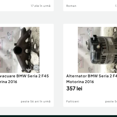
17 zile în urmă
Roman
1
evacuare BMW Seria 2 F45
Alternator BMW Seria 2 F
rina 2016
Motorina 2016
357 lei
peste 56 ani în urmă
Falticeni
peste 5