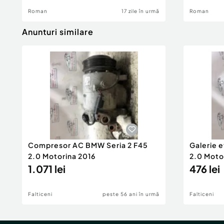
Roman
17 zile în urmă
Roman
Anunturi similare
Compresor AC BMW Seria 2 F45
Galerie 
2.0 Motorina 2016
2.0 Moto
1.071 lei
476 lei
Falticeni
peste 56 ani în urmă
Falticeni