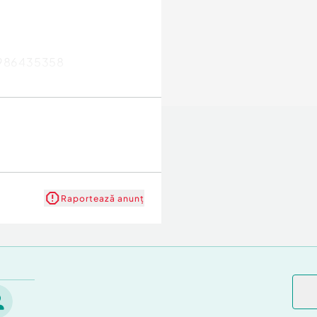
 0986435358
Raportează anunț