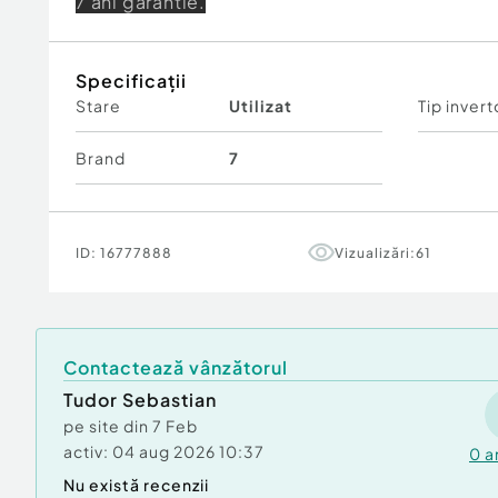
7 ani garantie.
Specificații
Stare
Utilizat
Tip invert
Brand
7
ID:
16777888
Vizualizări:
61
Contactează vânzătorul
Tudor Sebastian
pe site din
7 Feb
activ:
04 aug 2026 10:37
0
a
Nu există recenzii