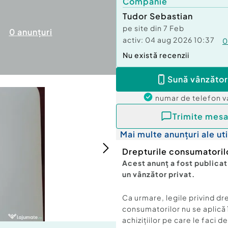
Companie
Tudor Sebastian
pe site din
7 Feb
0
anunțuri
activ:
04 aug 2026 10:37
0
Nu există recenzii
Sună vânzător
numar de telefon
v
Trimite mesa
Mai multe anunțuri ale uti
Drepturile consumatoril
Acest anunț a fost publicat
un vânzător privat.
Ca urmare, legile privind dr
consumatorilor nu se aplică 
achizițiilor pe care le faci d