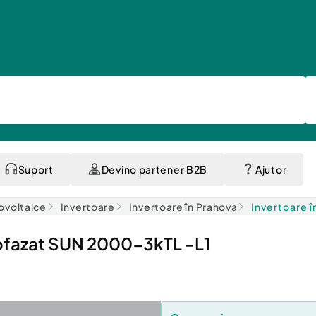
Suport
Devino partener B2B
Ajutor
ovoltaice
Invertoare
Invertoare în Prahova
Invertoare î
ofazat SUN 2000-3kTL -L1