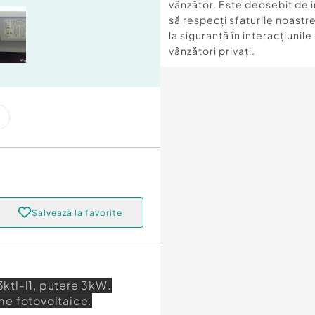
vânzător. Este deosebit de 
să respecți sfaturile noastre
la siguranță în interacțiunile
vânzători privați.
Salvează la favorite
ktl-l1, putere 3kW.
eme fotovoltaice.