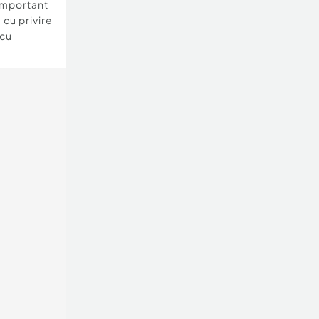
important
 cu privire
 cu