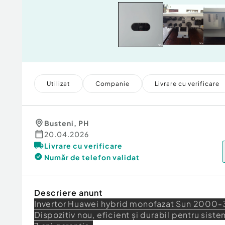
Utilizat
Companie
Livrare cu verificare
Busteni
,
PH
20.04.2026
Livrare cu verificare
Număr de telefon
validat
Descriere anunt
Invertor Huawei hybrid monofazat Sun 2000-3
Dispozitiv nou, eficient și durabil pentru sist