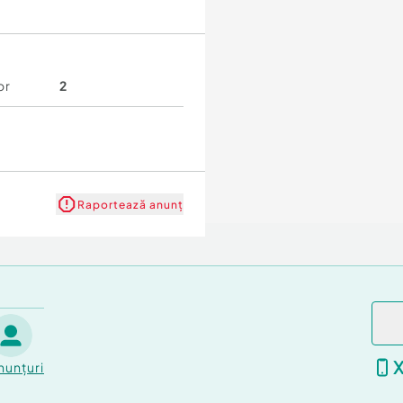
or
2
Raportează anunț
nunțuri