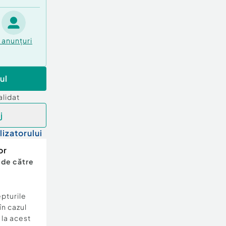
anunțuri
ul
alidat
j
lizatorului
or
 de către
epturile
în cazul
e la acest