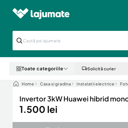
Toate categoriile
Solicită curier
Home
Casa si gradina
Instalatii electrice
Fot
Invertor 3kW Huawei hibrid mon
1.500 lei