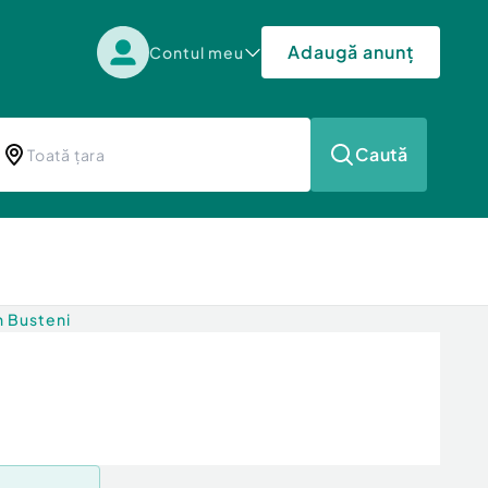
Adaugă anunț
Contul meu
Caută
n Busteni