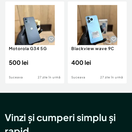
Locuri de munca
Utilaje agricole si industriale
Servicii
Piese auto si accesorii
Animale de companie
Dacia Duster
Afaceri și echipamente profesionale
Inchiriere Bunuri si Vehicule
Motorola G34 5G
Blackview wave 9C
500 lei
400 lei
Suceava
27 zile în urmă
Suceava
27 zile în urmă
Vinzi și cumperi simplu și
rapid