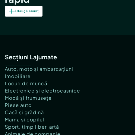
Adaugă anunț
Secțiuni Lajumate
Auto, moto și ambarcațiuni
Imobiliare
Locuri de muncă
Electronice și electrocasnice
Modă și frumusețe
Piese auto
Casă și grădină
Mama și copilul
Sport, timp liber, artă
Animale de companie