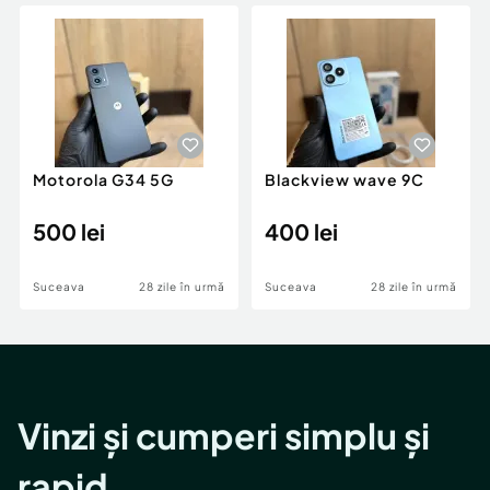
Locuri de munca
Utilaje agricole si industriale
Servicii
Piese auto si accesorii
Animale de companie
Dacia Duster
Afaceri și echipamente profesionale
Inchiriere Bunuri si Vehicule
Motorola G34 5G
Blackview wave 9C
500 lei
400 lei
Suceava
28 zile în urmă
Suceava
28 zile în urmă
Vinzi și cumperi simplu și
rapid