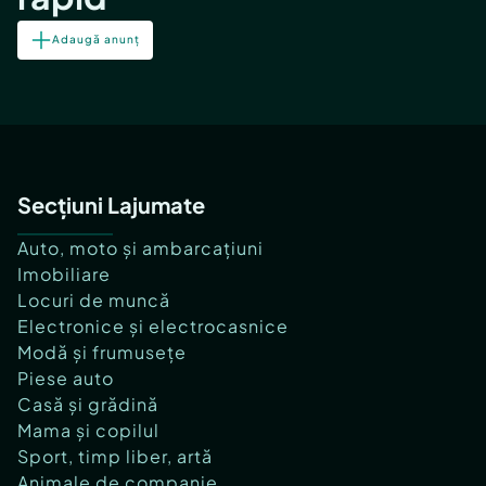
Adaugă anunț
Secțiuni Lajumate
Auto, moto și ambarcațiuni
Imobiliare
Locuri de muncă
Electronice și electrocasnice
Modă și frumusețe
Piese auto
Casă și grădină
Mama și copilul
Sport, timp liber, artă
Animale de companie